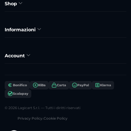
Shop
Informazioni
Account
Bonifico
RiBa
Carta
PayPal
Klarna
Scalapay
© 2026 Lagicart S.r.l. — Tutti i diritti riservati
Privacy Policy
•
Cookie Policy