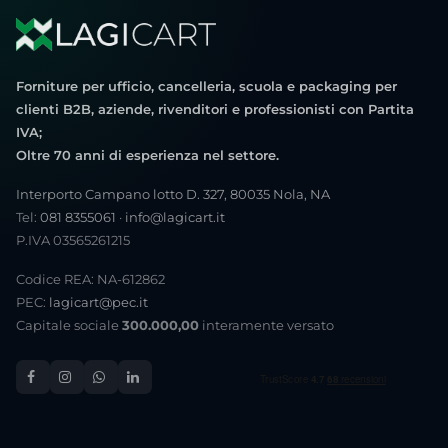
Forniture per ufficio, cancelleria, scuola e packaging per
clienti B2B, aziende, rivenditori e professionisti con Partita
IVA;
Oltre 70 anni di esperienza nel settore.
Interporto Campano lotto D. 327, 80035 Nola, NA
Tel:
081 8355061
·
info@lagicart.it
P.IVA 03565261215
Codice REA: NA-612862
PEC:
lagicart@pec.it
Capitale sociale
300.000,00
interamente versato