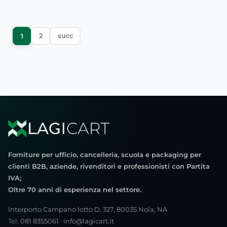
2
succ
1
Forniture per ufficio, cancelleria, scuola e packaging per
clienti B2B, aziende, rivenditori e professionisti con Partita
IVA;
Oltre 70 anni di esperienza nel settore.
Interporto Campano lotto D. 327, 80035 Nola, NA
Tel:
081 8355061
·
info@lagicart.it