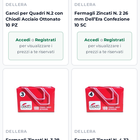
DELLERA
DELLERA
Ganci per Quadri N.2 con
Fermagli Zincati N. 2 26
Chiodi Acciaio Ottonato
mm Dell’Era Confezione
10 PZ
10 SC
Accedi
o
Registrati
Accedi
o
Registrati
per visualizzare i
per visualizzare i
prezzi a te riservati
prezzi a te riservati
DELLERA
DELLERA
Fermagli Zincati N. 3 28
Fermagli Zincati N. 4 32