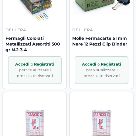
DELLERA
DELLERA
Fermagli Colorati
Molle Fermacarte 51 mm
Metallizzati Assortiti 500
Nere 12 Pezzi Clip Binder
gr N.2-3-4
Accedi
o
Registrati
Accedi
o
Registrati
per visualizzare i
per visualizzare i
prezzi a te riservati
prezzi a te riservati