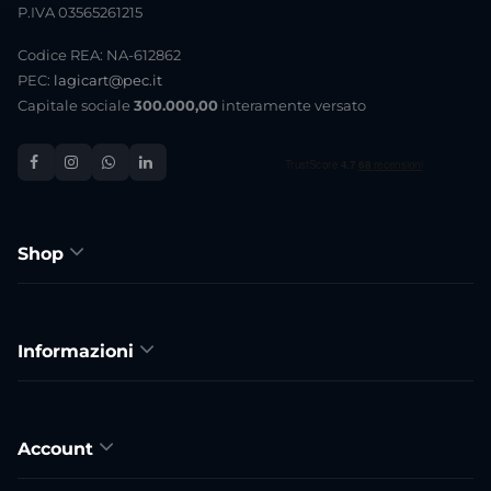
P.IVA 03565261215
Codice REA: NA-612862
PEC:
lagicart@pec.it
Capitale sociale
300.000,00
interamente versato
Shop
Informazioni
Account