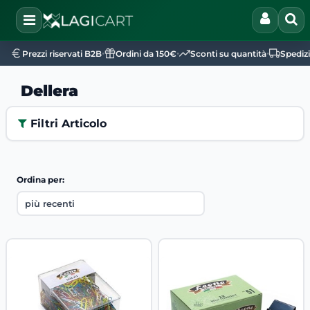
Open
•
•
•
Prezzi riservati B2B
Ordini da 150€
Sconti su quantità
Spediz
Dellera
Filtri Articolo
Ordina per: