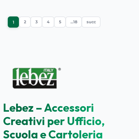
2
3
4
5
...18
succ
1
Lebez – Accessori
Creativi per Ufficio,
Scuola e Cartoleria