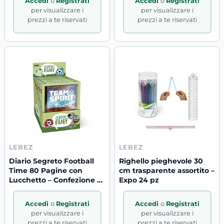
Accedi
o
Registrati
Accedi
o
Registrati
per visualizzare i
per visualizzare i
prezzi a te riservati
prezzi a te riservati
LEBEZ
LEBEZ
Diario Segreto Football
Righello pieghevole 30
Time 80 Pagine con
cm trasparente assortito –
Lucchetto – Confezione 6
Expo 24 pz
Pz
Accedi
o
Registrati
Accedi
o
Registrati
per visualizzare i
per visualizzare i
prezzi a te riservati
prezzi a te riservati