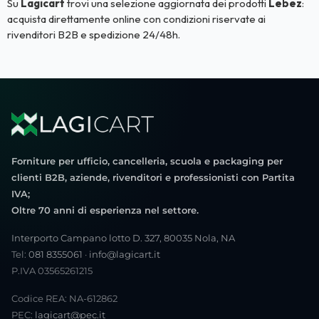
Su
Lagicart
trovi una selezione aggiornata dei prodotti
Lebez
:
acquista direttamente online con condizioni riservate ai
rivenditori B2B e spedizione 24/48h.
Forniture per ufficio, cancelleria, scuola e packaging per
clienti B2B, aziende, rivenditori e professionisti con Partita
IVA;
Oltre 70 anni di esperienza nel settore.
Interporto Campano lotto D. 327, 80035 Nola, NA
Tel:
081 8355061
·
info@lagicart.it
P.IVA 03565261215
Codice REA: NA-612862
PEC:
lagicart@pec.it