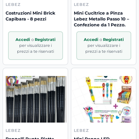
LEBEZ
LEBEZ
Costruzioni Mini Brick
Mini Cucitrice a Pinza
Capibara - 8 pezzi
Lebez Metallo Passo 10 –
Confezione da 1 Pezzo.
Accedi
o
Registrati
Accedi
o
Registrati
per visualizzare i
per visualizzare i
prezzi a te riservati
prezzi a te riservati
LEBEZ
LEBEZ
Pennelli Punta Piatta
Mini Penne LED