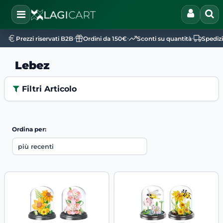
Open
•
•
•
Prezzi riservati B2B
Ordini da 150€
Sconti su quantità
Spediz
Lebez
Filtri Articolo
Ordina per: