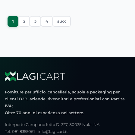
2
3
4
succ
1
Forniture per ufficio, cancelleria, scuola e packaging per
clienti B2B, aziende, rivenditori e professionisti con Partita
IVA;
Oltre 70 anni di esperienza nel settore.
Interporto Campano lotto D. 327, 80035 Nola, NA
Tel:
081 8355061
·
info@lagicart.it