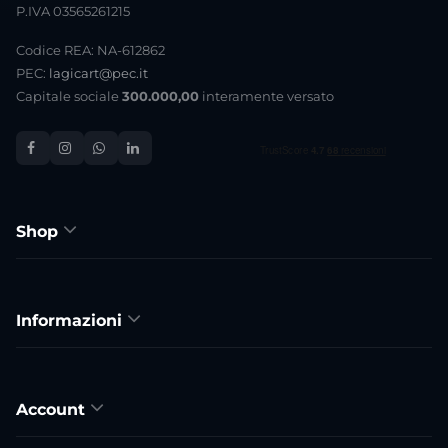
P.IVA 03565261215
Codice REA: NA-612862
PEC:
lagicart@pec.it
Capitale sociale
300.000,00
interamente versato
Shop
Informazioni
Account