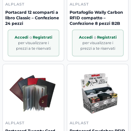
ALPLAST
ALPLAST
Portacard 12 scomparti a
Portafoglio Wally Carbon
libro Classic – Confezione
RFID compatto –
24 pezzi
Confezione 8 pezzi B2B
Accedi
o
Registrati
Accedi
o
Registrati
per visualizzare i
per visualizzare i
prezzi a te riservati
prezzi a te riservati
ALPLAST
ALPLAST
Portacard Twenty Card
Portacard Scudobox RFID