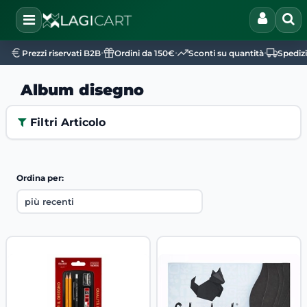
Open
•
•
•
Prezzi riservati B2B
Ordini da 150€
Sconti su quantità
Spediz
Album disegno
Filtri Articolo
Ordina per: