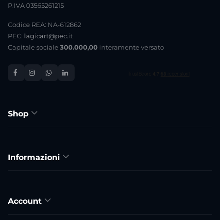
P.IVA 03565261215
Codice REA: NA-612862
PEC:
lagicart@pec.it
Capitale sociale
300.000,00
interamente versato
Shop
Informazioni
Account