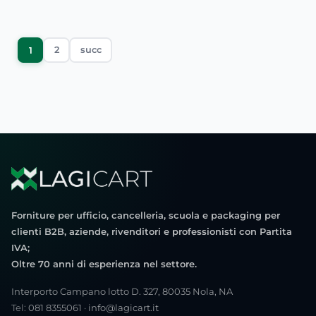
2
succ
1
Forniture per ufficio, cancelleria, scuola e packaging per
clienti B2B, aziende, rivenditori e professionisti con Partita
IVA;
Oltre 70 anni di esperienza nel settore.
Interporto Campano lotto D. 327, 80035 Nola, NA
Tel:
081 8355061
·
info@lagicart.it