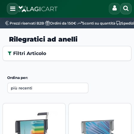
Open
•
•
•
Prezzi riservati B2B
Ordini da 150€
Sconti su quantità
Spediz
Rilegratici ad anelli
Filtri Articolo
Ordina per: