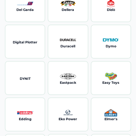
Del Garda
Dellera
Didò
Digital Plotter
Duracell
Dymo
DYNIT
Eastpack
Easy Toys
Edding
Eko Power
Elmer's