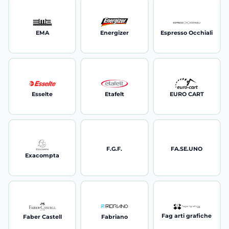
EMA
Energizer
Espresso Occhiali
Esselte
Etafelt
EURO CART
F.G.F.
FA.SE.UNO
Exacompta
Fag arti grafiche
Faber Castell
Fabriano