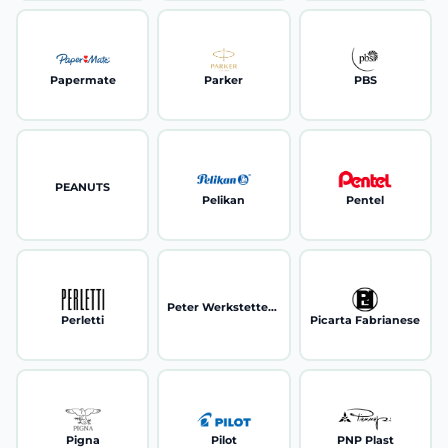
Papermate
Parker
PBS
PEANUTS
Pelikan
Pentel
Peter Werkstetter e Kfm
Perletti
Picarta Fabrianese
Pigna
Pilot
PNP Plast