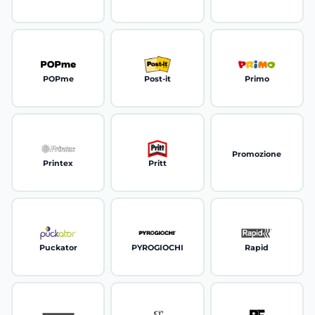
POPme
Post-it
Primo
Promozione
Printex
Pritt
Puckator
PYROGIOCHI
Rapid