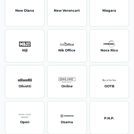
New Diana
New Veroncart
Niagara
Niji
Nik Office
Nova Rico
Olivetti
Online
OOTB
P.N.P.
Open
Osama