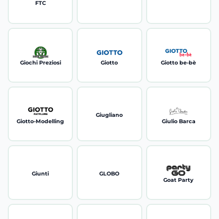
FTC
Giochi Preziosi
Giotto
Giotto be-bè
Giugliano
Giotto-Modelling
Giulio Barca
Giunti
GLOBO
Goat Party