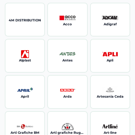
4M DISTRIBUTION
Acco
Adigraf
Alplast
Antes
Apli
April
Arda
Artesania Ceda
Arti Grafiche BM
Arti grafiche Ruggero Sala
Art-line