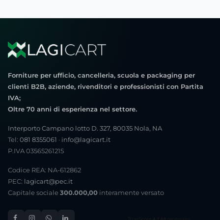
Forniture per ufficio, cancelleria, scuola e packaging per
clienti B2B, aziende, rivenditori e professionisti con Partita
IVA;
Oltre 70 anni di esperienza nel settore.
Interporto Campano lotto D. 327, 80035 Nola, NA
Tel:
081 8355061
·
info@lagicart.it
P.IVA 03565261215
Codice REA: NA-612862
PEC:
lagicart@pec.it
Capitale sociale
300.000,00
interamente versato