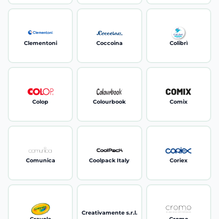
Clementoni
Coccoina
Colibrì
Colop
Colourbook
Comix
Comunica
Coolpack Italy
Coriex
Creativamente s.r.l.