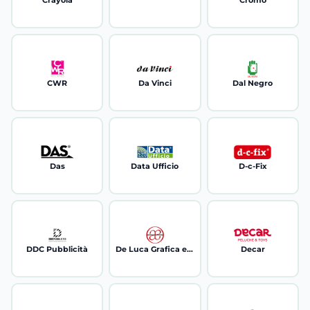
Crayola
Cromo
CWR
Da Vinci
Dal Negro
Das
Data Ufficio
D-c-Fix
DDC Pubblicità
De Luca Grafica e Cartaria
Decar