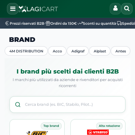
Open
•
•
•
Prezzi riservati B2B
Ordini da 150€
Sconti su quantità
Spediz
BRAND
4M DISTRIBUTION
Acco
Adigraf
Alplast
Antes
I brand più scelti dai clienti B2B
I marchi più utilizzati da aziende e rivenditori per acquisti
ricorrenti
Top brand
Alta rotazione