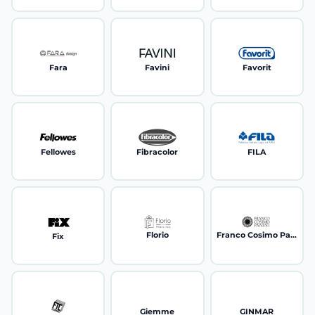
Fara
Favini
Favorit
Fellowes
Fibracolor
FILA
Florio
Franco Cosimo Panini
Fix
Giemme
GINMAR