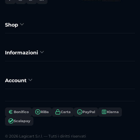
Shop
Informazioni
Account
Bonifico
RiBa
Carta
PayPal
Klarna
Scalapay
© 2026 Lagicart S.r.l. — Tutti i diritti riservati