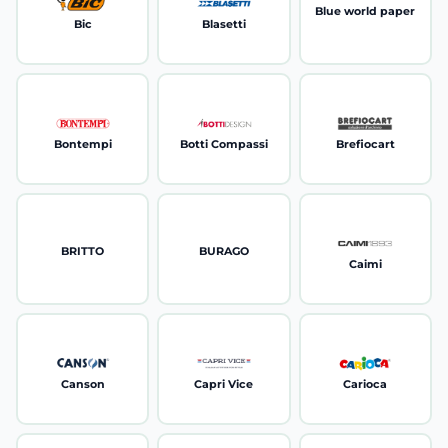
Blue world paper
Bic
Blasetti
Bontempi
Botti Compassi
Brefiocart
BRITTO
BURAGO
Caimi
Canson
Capri Vice
Carioca