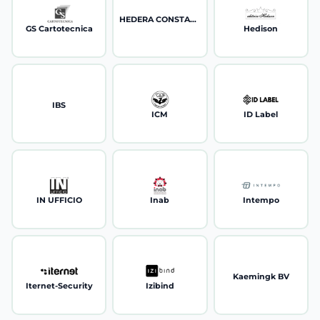
HEDERA CONSTANT
GS Cartotecnica
Hedison
IBS
ICM
ID Label
IN UFFICIO
Inab
Intempo
Kaemingk BV
Iternet-Security
Izibind