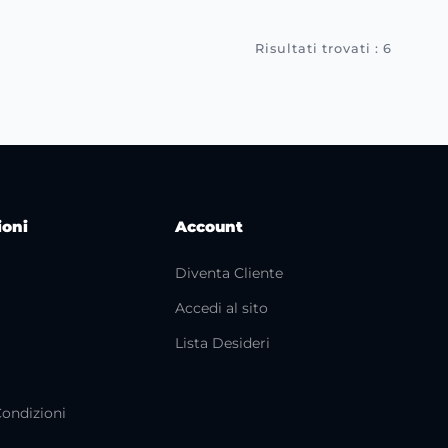
Risultati trovati : 6
ioni
Account
Diventa Cliente
Accedi al sito
i
Lista Desideri
Condizioni