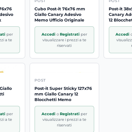
POST
POST
 76x76
Cubo Post-it 76x76 mm
Post-it 38
desivo
Giallo Canary Adesivo
Canary Ade
k
Memo Ufficio Originale
12 Blocchet
rati
per
Accedi
o
Registrati
per
Accedi
zzi a te
visualizzare i prezzi a te
visualizz
riservati
POST
Giallo
Post-it Super Sticky 127x76
ti
mm Giallo Canary 12
Blocchetti Memo
rati
per
Accedi
o
Registrati
per
zzi a te
visualizzare i prezzi a te
riservati