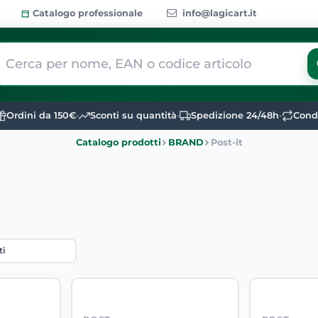
Catalogo professionale
info@lagicart.it
 modifica di un filtro aggiorna automaticamente gli altri filtri dis
Ordini da 150€
•
Sconti su quantità
•
Spedizione 24/48h
•
Condi
Catalogo prodotti
BRAND
Post-it
tri filtri disponibili.