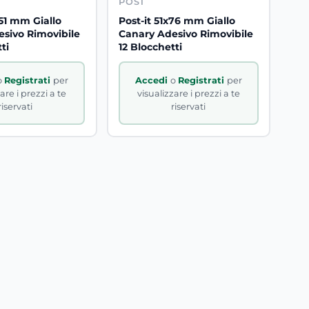
POST
x51 mm Giallo
Post-it 51x76 mm Giallo
sivo Rimovibile
Canary Adesivo Rimovibile
ti
12 Blocchetti
o
Registrati
per
Accedi
o
Registrati
per
are i prezzi a te
visualizzare i prezzi a te
riservati
riservati