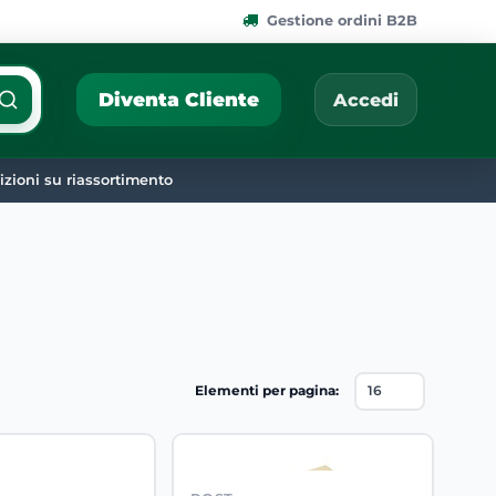
Gestione ordini B2B
ponibili.
Cerca per nome, codic
Diventa Cliente
Accedi
zioni su riassortimento
Elementi per pagina: