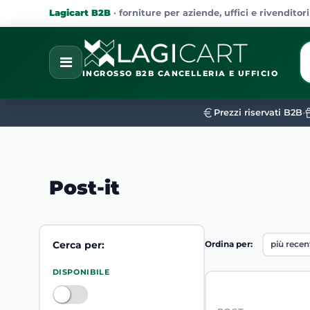
Lagicart B2B
· forniture per aziende, uffici e rivenditori
La
Open
INGROSSO B2B CANCELLERIA E UFFICIO
Prezzi riservati B2B
•
Post-it
Cerca per:
Ordina per:
La modifica di un filtro aggiorna automaticamente gli al
DISPONIBILE
DISPONIBILE