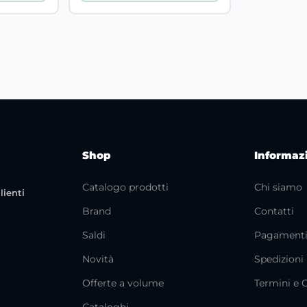
Shop
Informaz
Catalogo prodotti
Chi siamo
lienti
Brand
Contatti
Saldi
Pagament
Novità
Spedizioni
Offerte a volume
Termini e 
Cataloghi