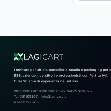
Forniture per ufficio, cancelleria, scuola e packaging per c
B2B, aziende, rivenditori e professionisti con Partita IVA;
Oltre 70 anni di esperienza nel settore.
Interporto Campano lotto D. 327, 80035 Nola, NA
Tel:
081 8355061
·
info@lagicart.it
P.IVA 03565261215