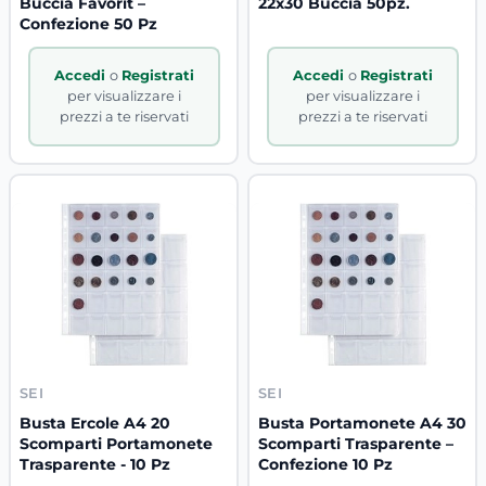
Buccia Favorit –
22x30 Buccia 50pz.
Confezione 50 Pz
Accedi
o
Registrati
Accedi
o
Registrati
per visualizzare i
per visualizzare i
prezzi a te riservati
prezzi a te riservati
SEI
SEI
Busta Ercole A4 20
Busta Portamonete A4 30
Scomparti Portamonete
Scomparti Trasparente –
Trasparente - 10 Pz
Confezione 10 Pz