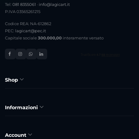
Tel:
081 8355061
·
info@lagicart.it
P.IVA 03565261215
Codice REA: NA-612862
PEC:
lagicart@pec.it
Capitale sociale
300.000,00
interamente versato
Shop
Informazioni
Account