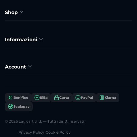
Shop
Informazioni
Account
Bonifico
RiBa
Carta
PayPal
Klarna
Scalapay
© 2026 Lagicart S.r.l. — Tutti i diritti riservati
Privacy Policy
•
Cookie Policy