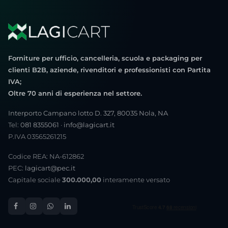
Forniture per ufficio, cancelleria, scuola e packaging per
clienti B2B, aziende, rivenditori e professionisti con Partita
IVA;
Oltre 70 anni di esperienza nel settore.
Interporto Campano lotto D. 327, 80035 Nola, NA
Tel:
081 8355061
·
info@lagicart.it
P.IVA 03565261215
Codice REA: NA-612862
PEC:
lagicart@pec.it
Capitale sociale
300.000,00
interamente versato