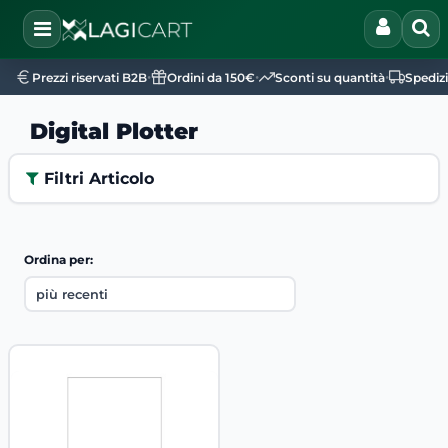
Open
•
•
•
Prezzi riservati B2B
Ordini da 150€
Sconti su quantità
Spediz
Digital Plotter
Filtri Articolo
Ordina per: