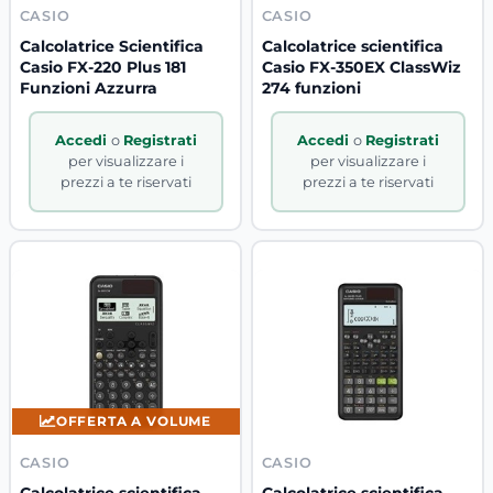
CASIO
CASIO
Calcolatrice Scientifica
Calcolatrice scientifica
Casio FX-220 Plus 181
Casio FX-350EX ClassWiz
Funzioni Azzurra
274 funzioni
Accedi
o
Registrati
Accedi
o
Registrati
per visualizzare i
per visualizzare i
prezzi a te riservati
prezzi a te riservati
OFFERTA A VOLUME
CASIO
CASIO
Calcolatrice scientifica
Calcolatrice scientifica