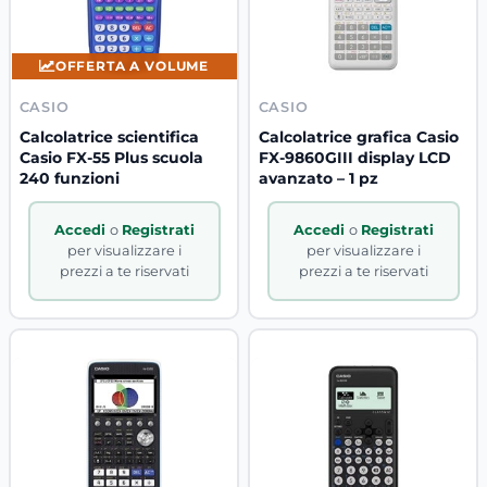
OFFERTA A VOLUME
CASIO
CASIO
Calcolatrice scientifica
Calcolatrice grafica Casio
Casio FX-55 Plus scuola
FX-9860GIII display LCD
240 funzioni
avanzato – 1 pz
Accedi
o
Registrati
Accedi
o
Registrati
per visualizzare i
per visualizzare i
prezzi a te riservati
prezzi a te riservati