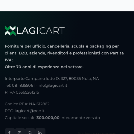
Forniture per ufficio, cancelleria, scuola e packaging per
clienti B2B, aziende, rivenditori e professionisti con Partita
IVA;
Oltre 70 anni di esperienza nel settore.
Interporto Campano lotto D. 327, 80035 Nola, NA
Tel:
081 8355061
·
info@lagicart.it
P.IVA 03565261215
Codice REA: NA-612862
PEC:
lagicart@pec.it
Capitale sociale
300.000,00
interamente versato