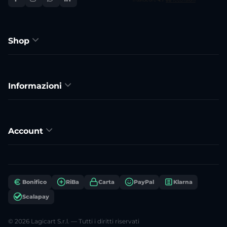
Shop
Informazioni
Account
Bonifico
RiBa
Carta
PayPal
Klarna
Scalapay
© 2026 Lagicart S.r.l. — Tutti i diritti riservati