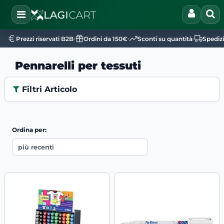
Open
•
•
•
Prezzi riservati B2B
Ordini da 150€
Sconti su quantità
Spediz
Pennarelli per tessuti
Filtri Articolo
Ordina per: