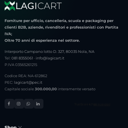
Forniture per ufficio, cancelleria, scuola e packaging per
clienti B2B, aziende, rivenditori e professionisti con Partita
IVA;
Oltre 70 anni di esperienza nel settore.
Interporto Campano lotto D. 327, 80035 Nola, NA
Tel:
081 8355061
·
info@lagicart.it
P.IVA 03565261215
Codice REA: NA-612862
PEC:
lagicart@pec.it
Capitale sociale
300.000,00
interamente versato
Shop