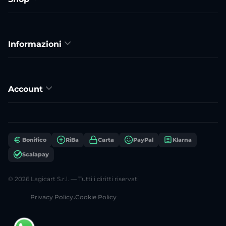
Informazioni
Account
Bonifico
RiBa
Carta
PayPal
Klarna
Scalapay
© 2026 Lagicart S.r.l. — Tutti i diritti riservati
Privacy Policy
•
Cookie Policy