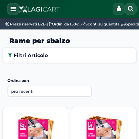
Open
•
•
•
Prezzi riservati B2B
Ordini da 150€
Sconti su quantità
Spediz
Rame per sbalzo
Filtri Articolo
Ordina per: