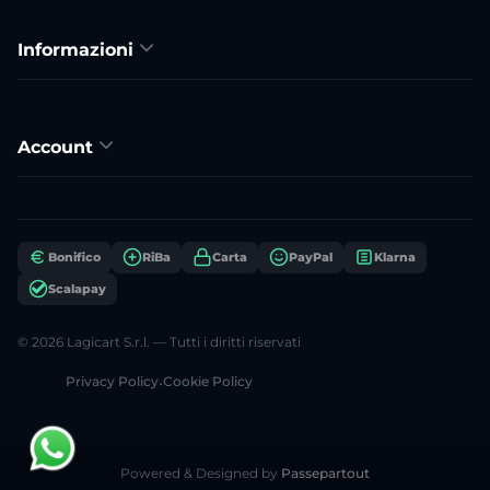
Informazioni
Account
Bonifico
RiBa
Carta
PayPal
Klarna
Scalapay
© 2026 Lagicart S.r.l. — Tutti i diritti riservati
Privacy Policy
•
Cookie Policy
Powered & Designed by
Passepartout