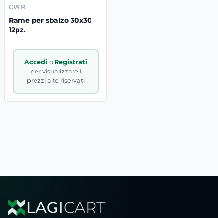
CWR
Rame per sbalzo 30x30
12pz.
Accedi
o
Registrati
per visualizzare i
prezzi a te riservati