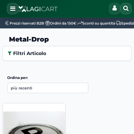
Open
•
•
•
Prezzi riservati B2B
Ordini da 150€
Sconti su quantità
Spediz
Metal-Drop
Filtri Articolo
Ordina per: