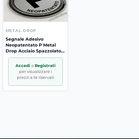
METAL-DROP
Segnale Adesivo
Neopatentato P Metal
Drop Acciaio Spazzolato
Ø50mm – 1 Pz
Accedi
o
Registrati
per visualizzare i
prezzi a te riservati