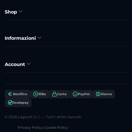
Shop
Informazioni
Account
Bonifico
RiBa
Carta
PayPal
Klarna
Scalapay
© 2026 Lagicart S.r.l. — Tutti i diritti riservati
Privacy Policy
•
Cookie Policy