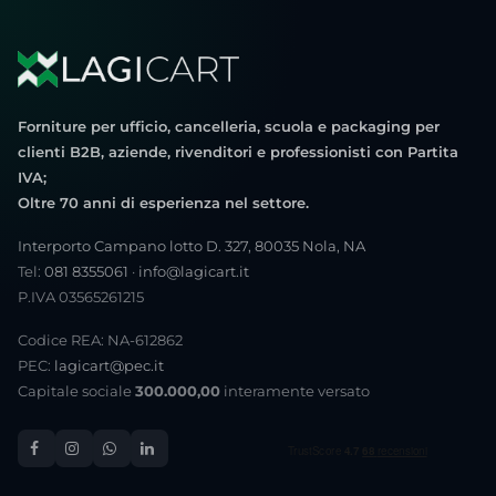
Forniture per ufficio, cancelleria, scuola e packaging per
clienti B2B, aziende, rivenditori e professionisti con Partita
IVA;
Oltre 70 anni di esperienza nel settore.
Interporto Campano lotto D. 327, 80035 Nola, NA
Tel:
081 8355061
·
info@lagicart.it
P.IVA 03565261215
Codice REA: NA-612862
PEC:
lagicart@pec.it
Capitale sociale
300.000,00
interamente versato