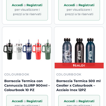
Accedi
o
Registrati
Accedi
o
Registrati
per visualizzare i
per visualizzare i
prezzi a te riservati
prezzi a te riservati
SALDI
COLOURBOOK
COLOURBOOK
Borraccia Termica con
Borraccia Termica 500 ml
Cannuccia SLURP 900ml –
Geolier x Colourbook –
Colourbook 10 PZ
Acciaio Inox 12PZ
Accedi
o
Registrati
Accedi
o
Registrati
per visualizzare i
per visualizzare i