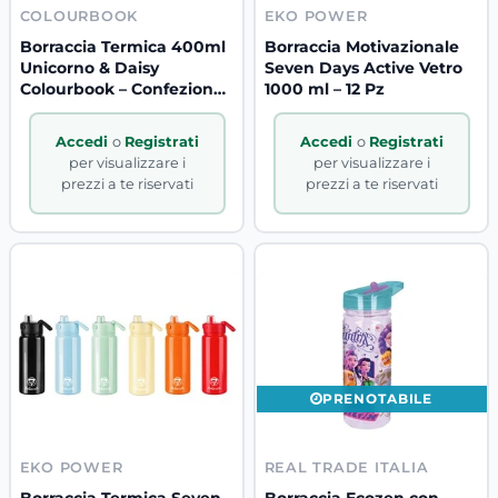
COLOURBOOK
EKO POWER
Borraccia Termica 400ml
Borraccia Motivazionale
Unicorno & Daisy
Seven Days Active Vetro
Colourbook – Confezione
1000 ml – 12 Pz
12 Pz
Accedi
o
Registrati
Accedi
o
Registrati
per visualizzare i
per visualizzare i
prezzi a te riservati
prezzi a te riservati
PRENOTABILE
EKO POWER
REAL TRADE ITALIA
Borraccia Termica Seven
Borraccia Ecozen con