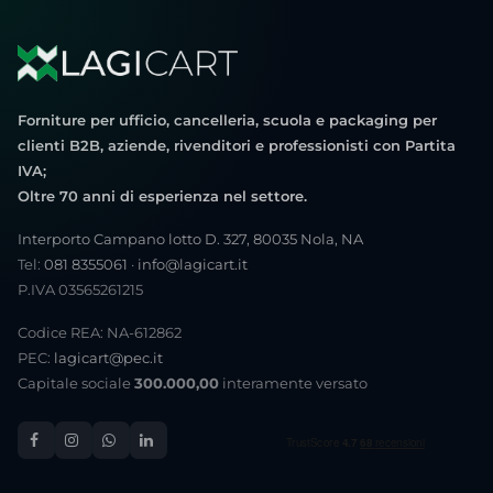
Forniture per ufficio, cancelleria, scuola e packaging per
clienti B2B, aziende, rivenditori e professionisti con Partita
IVA;
Oltre 70 anni di esperienza nel settore.
Interporto Campano lotto D. 327, 80035 Nola, NA
Tel:
081 8355061
·
info@lagicart.it
P.IVA 03565261215
Codice REA: NA-612862
PEC:
lagicart@pec.it
Capitale sociale
300.000,00
interamente versato