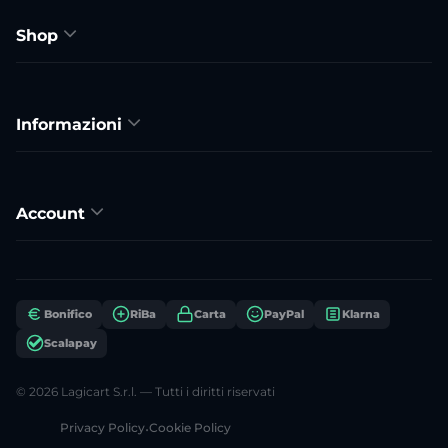
Shop
Informazioni
Account
Bonifico
RiBa
Carta
PayPal
Klarna
Scalapay
© 2026 Lagicart S.r.l. — Tutti i diritti riservati
Privacy Policy
•
Cookie Policy