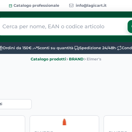
Catalogo professionale
info@lagicart.it
 modifica di un filtro aggiorna automaticamente gli altri filtri dis
Ordini da 150€
•
Sconti su quantità
•
Spedizione 24/48h
•
Condi
Catalogo prodotti
BRAND
Elmer's
tri filtri disponibili.