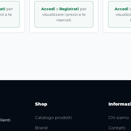
rati
per
Accedi
o
Registrati
per
Accedi
zzi a te
visualizzare i prezzi a te
visualizz
riservati
Shop
Informaz
Catalogo prodotti
Chi siamo
lienti
Brand
Contatti