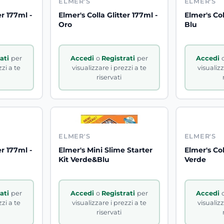
ELMER'S
ELMER'S
er 177ml -
Elmer's Colla Glitter 177ml -
Elmer's Col
Oro
Blu
rati
per
Accedi
o
Registrati
per
Accedi
zzi a te
visualizzare i prezzi a te
visualizz
riservati
ELMER'S
ELMER'S
er 177ml -
Elmer's Mini Slime Starter
Elmer's Col
Kit Verde&Blu
Verde
rati
per
Accedi
o
Registrati
per
Accedi
zzi a te
visualizzare i prezzi a te
visualizz
riservati