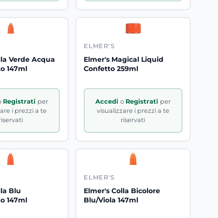
ELMER'S
lla Verde Acqua
Elmer's Magical Liquid
to 147ml
Confetto 259ml
o
Registrati
per
Accedi
o
Registrati
per
are i prezzi a te
visualizzare i prezzi a te
riservati
riservati
ELMER'S
la Blu
Elmer's Colla Bicolore
to 147ml
Blu/Viola 147ml