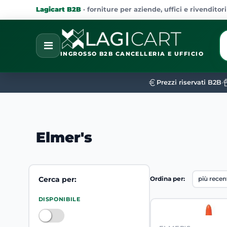
Lagicart B2B
· forniture per aziende, uffici e rivenditori
La
Open
INGROSSO B2B CANCELLERIA E UFFICIO
Prezzi riservati B2B
•
Elmer's
Cerca per:
Ordina per:
La modifica di un filtro aggiorna automaticamente gli al
DISPONIBILE
DISPONIBILE