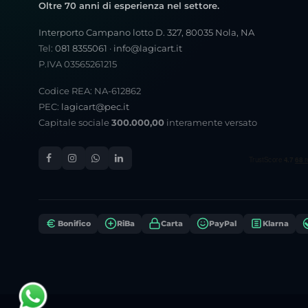
Oltre 70 anni di esperienza nel settore.
Interporto Campano lotto D. 327, 80035 Nola, NA
Tel:
081 8355061
·
info@lagicart.it
P.IVA 03565261215
Codice REA: NA-612862
PEC:
lagicart@pec.it
Capitale sociale
300.000,00
interamente versato
Bonifico
RiBa
Carta
PayPal
Klarna