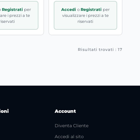
o
Registrati
per
Accedi
o
Registrati
per
are i prezzi a te
visualizzare i prezzi a te
riservati
riservati
Risultati trovati : 17
ioni
Account
Diventa Cliente
Accedi al sito