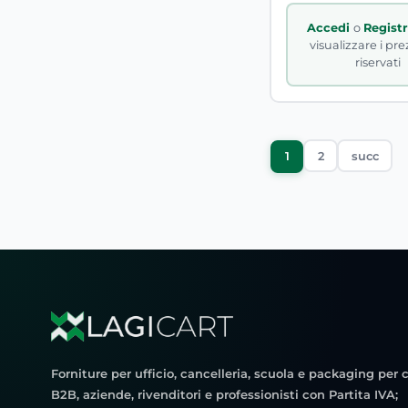
Accedi
o
Regist
visualizzare i pre
riservati
2
succ
1
Forniture per ufficio, cancelleria, scuola e packaging per c
B2B, aziende, rivenditori e professionisti con Partita IVA;