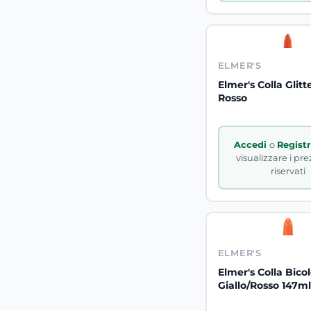
ELMER'S
Elmer's Colla Glitt
Rosso
Accedi
o
Regist
visualizzare i pre
riservati
ELMER'S
Elmer's Colla Bico
Giallo/Rosso 147ml