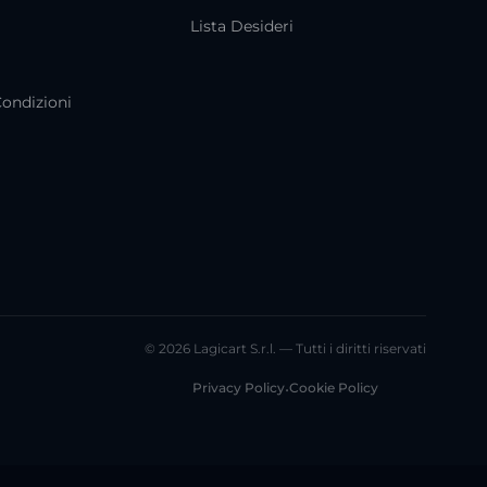
i
Lista Desideri
Condizioni
© 2026 Lagicart S.r.l. — Tutti i diritti riservati
Privacy Policy
•
Cookie Policy