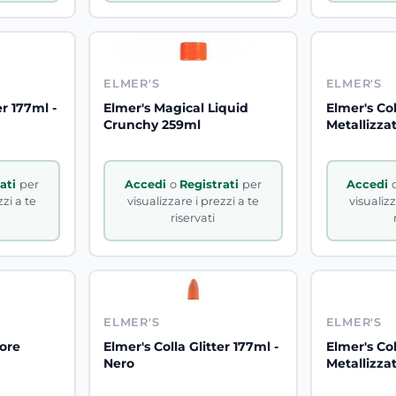
ELMER'S
ELMER'S
er 177ml -
Elmer's Magical Liquid
Elmer's Co
Crunchy 259ml
Metallizza
rati
per
Accedi
o
Registrati
per
Accedi
zzi a te
visualizzare i prezzi a te
visualizz
riservati
ELMER'S
ELMER'S
lore
Elmer's Colla Glitter 177ml -
Elmer's Col
Nero
Metallizza