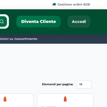
Gestione ordini B2B
ponibili.
Cerca per nome, codic
Diventa Cliente
Accedi
zioni su riassortimento
Elementi per pagina: