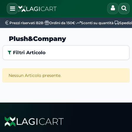
Open
•
•
•
Prezzi riservati B2B
Ordini da 150€
Sconti su quantità
Spediz
Plush&Company
Filtri Articolo
Nessun Articolo presente.