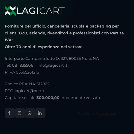
Forniture per ufficio, cancelleria, scuola e packaging per
clienti B2B, aziende, rivenditori e professionisti con Partita
IVA;
Oltre 70 anni di esperienza nel settore.
Interporto Campano lotto D. 327, 80035 Nola, NA
Tel:
081 8355061
·
info@lagicart.it
P.IVA 03565261215
Codice REA: NA-612862
PEC:
lagicart@pec.it
Capitale sociale
300.000,00
interamente versato