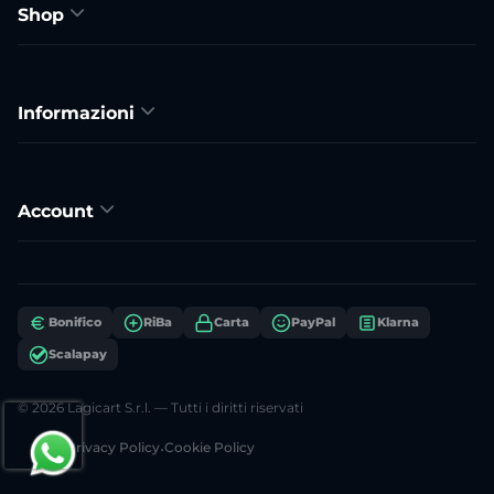
Shop
Informazioni
Account
Bonifico
RiBa
Carta
PayPal
Klarna
Scalapay
© 2026 Lagicart S.r.l. — Tutti i diritti riservati
Privacy Policy
•
Cookie Policy