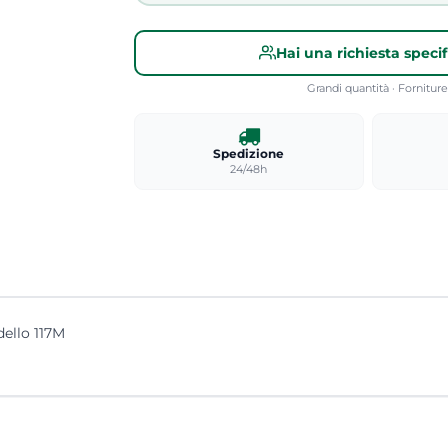
Hai una richiesta speci
Grandi quantità · Fornitu
Spedizione
24/48h
dello 117M