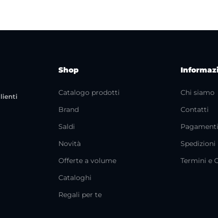
Shop
Informaz
Catalogo prodotti
Chi siamo
lienti
Brand
Contatti
Saldi
Pagament
Novità
Spedizioni
Offerte a volume
Termini e 
Cataloghi
Regali per te