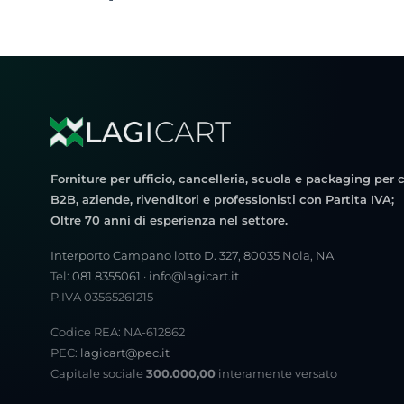
Forniture per ufficio, cancelleria, scuola e packaging per c
B2B, aziende, rivenditori e professionisti con Partita IVA;
Oltre 70 anni di esperienza nel settore.
Interporto Campano lotto D. 327, 80035 Nola, NA
Tel:
081 8355061
·
info@lagicart.it
P.IVA 03565261215
Codice REA: NA-612862
PEC:
lagicart@pec.it
Capitale sociale
300.000,00
interamente versato