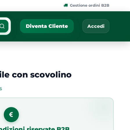
Gestione ordini B2B
ponibili.
Cerca per nome, codic
Diventa Cliente
Accedi
le con scovolino
6
ndizioni riservate B2B