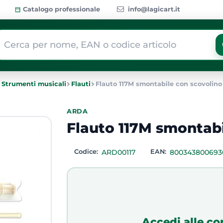
Catalogo professionale
info@lagicart.it
 modifica di un filtro aggiorna automaticamente gli altri filtri dis
Strumenti musicali
Flauti
Flauto 117M smontabile con scovolino
ARDA
Flauto 117M smontabi
Codice:
ARD00117
EAN:
800343800693
Accedi alle co