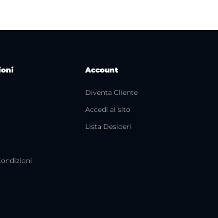
ioni
Account
Diventa Cliente
Accedi al sito
i
Lista Desideri
Condizioni