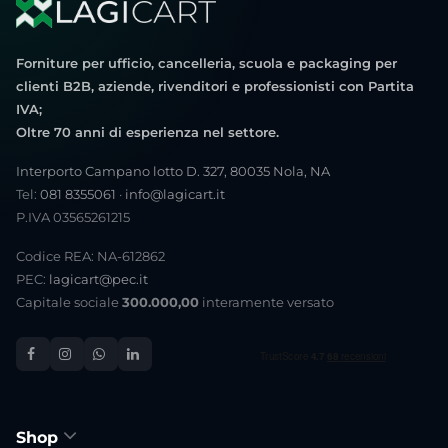
Forniture per ufficio, cancelleria, scuola e packaging per
clienti B2B, aziende, rivenditori e professionisti con Partita
IVA;
Oltre 70 anni di esperienza nel settore.
Interporto Campano lotto D. 327, 80035 Nola, NA
Tel:
081 8355061
·
info@lagicart.it
P.IVA 03565261215
Codice REA: NA-612862
PEC:
lagicart@pec.it
Capitale sociale
300.000,00
interamente versato
Shop