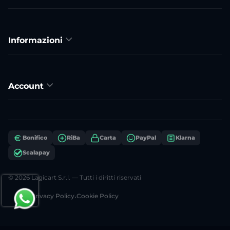
Informazioni
Account
Bonifico
RiBa
Carta
PayPal
Klarna
Scalapay
© 2026 Lagicart S.r.l. — Tutti i diritti riservati
Privacy Policy
•
Cookie Policy