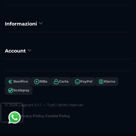
Informazioni
Account
Bonifico
RiBa
Carta
PayPal
Klarna
Scalapay
© 2026 Lagicart S.r.l. — Tutti i diritti riservati
Privacy Policy
•
Cookie Policy