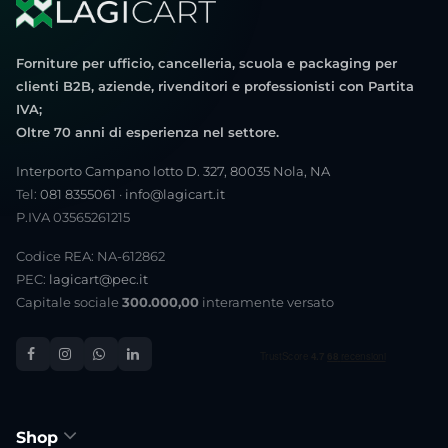
Forniture per ufficio, cancelleria, scuola e packaging per
clienti B2B, aziende, rivenditori e professionisti con Partita
IVA;
Oltre 70 anni di esperienza nel settore.
Interporto Campano lotto D. 327, 80035 Nola, NA
Tel:
081 8355061
·
info@lagicart.it
P.IVA 03565261215
Codice REA: NA-612862
PEC:
lagicart@pec.it
Capitale sociale
300.000,00
interamente versato
Shop