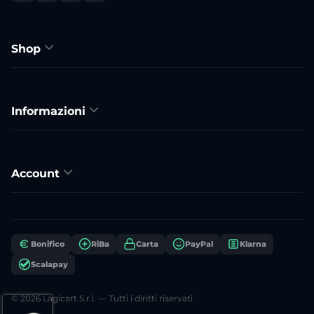
Shop
Informazioni
Account
Bonifico
RiBa
Carta
PayPal
Klarna
Scalapay
© 2026 Lagicart S.r.l. — Tutti i diritti riservati