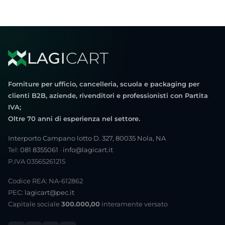
Forniture per ufficio, cancelleria, scuola e packaging per
clienti B2B, aziende, rivenditori e professionisti con Partita
IVA;
Oltre 70 anni di esperienza nel settore.
Interporto Campano lotto D. 327, 80035 Nola, NA
Tel:
081 8355061
·
info@lagicart.it
P.IVA 03565261215
Codice REA: NA-612862
PEC:
lagicart@pec.it
Capitale sociale
300.000,00
interamente versato