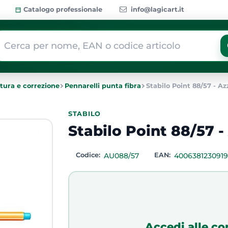
Catalogo professionale
info@lagicart.it
 modifica di un filtro aggiorna automaticamente gli altri filtri dis
ttura e correzione
Pennarelli punta fibra
Stabilo Point 88/57 - Az
STABILO
Stabilo Point 88/57 -
Codice:
AU088/57
EAN:
400638123091
Accedi alle co