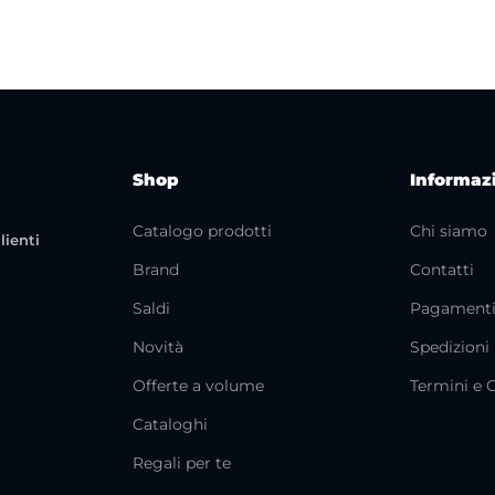
Shop
Informaz
Catalogo prodotti
Chi siamo
lienti
Brand
Contatti
Saldi
Pagament
Novità
Spedizioni
Offerte a volume
Termini e 
Cataloghi
Regali per te