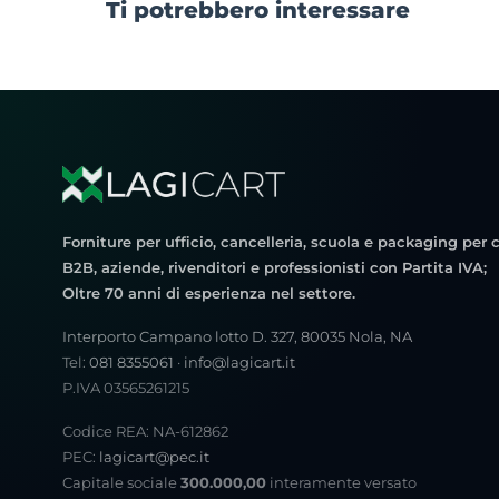
Ti potrebbero interessare
Forniture per ufficio, cancelleria, scuola e packaging per c
B2B, aziende, rivenditori e professionisti con Partita IVA;
Oltre 70 anni di esperienza nel settore.
Interporto Campano lotto D. 327, 80035 Nola, NA
Tel:
081 8355061
·
info@lagicart.it
P.IVA 03565261215
Codice REA: NA-612862
PEC:
lagicart@pec.it
Capitale sociale
300.000,00
interamente versato