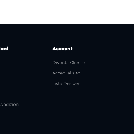
ioni
Account
Diventa Cliente
Accedi al sito
i
Lista Desideri
Condizioni