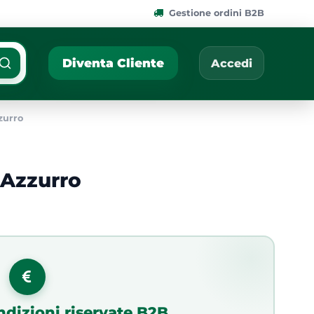
Gestione ordini B2B
ponibili.
Cerca per nome, codic
Diventa Cliente
Accedi
zurro
 Azzurro
9
ndizioni riservate B2B