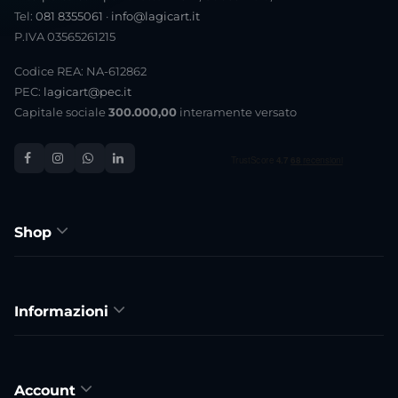
Tel:
081 8355061
·
info@lagicart.it
P.IVA 03565261215
Codice REA: NA-612862
PEC:
lagicart@pec.it
Capitale sociale
300.000,00
interamente versato
Shop
Informazioni
Account