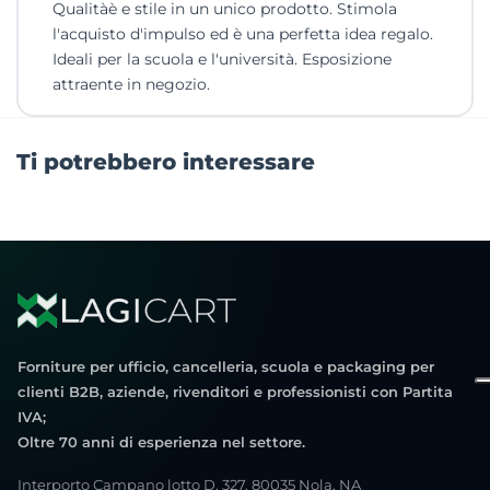
Qualitàè e stile in un unico prodotto. Stimola
l'acquisto d'impulso ed è una perfetta idea regalo.
Ideali per la scuola e l'università. Esposizione
attraente in negozio.
Ti potrebbero interessare
Forniture per ufficio, cancelleria, scuola e packaging per
clienti B2B, aziende, rivenditori e professionisti con Partita
IVA;
Oltre 70 anni di esperienza nel settore.
Interporto Campano lotto D. 327, 80035 Nola, NA