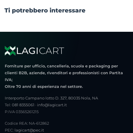
Ti potrebbero interessare
Forniture per ufficio, cancelleria, scuola e packaging per
clienti B2B, aziende, rivenditori e professionisti con Partita
IVA;
Oltre 70 anni di esperienza nel settore.
Interporto Campano lotto D. 327, 80035 Nola, NA
Tel:
081 8355061
·
info@lagicart.it
P.IVA 03565261215
Codice REA: NA-612862
PEC:
lagicart@pec.it