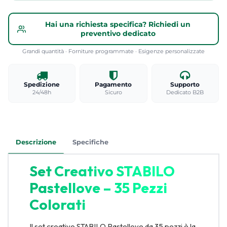
Hai una richiesta specifica? Richiedi un
preventivo dedicato
Grandi quantità · Forniture programmate · Esigenze personalizzate
Spedizione
Pagamento
Supporto
24/48h
Sicuro
Dedicato B2B
Descrizione
Specifiche
Set Creativo STABILO
Pastellove – 35 Pezzi
Colorati
Il set creativo STABILO Pastellove da 35 pezzi è la