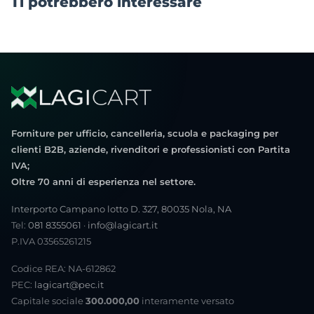
Ti potrebbero interessare
Forniture per ufficio, cancelleria, scuola e packaging per
clienti B2B, aziende, rivenditori e professionisti con Partita
IVA;
Oltre 70 anni di esperienza nel settore.
Interporto Campano lotto D. 327, 80035 Nola, NA
Tel:
081 8355061
·
info@lagicart.it
P.IVA 03565261215
Codice REA: NA-612862
PEC:
lagicart@pec.it
Capitale sociale
300.000,00
interamente versato