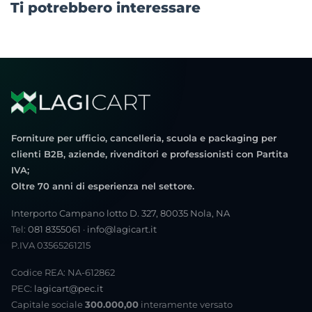
Ti potrebbero interessare
Forniture per ufficio, cancelleria, scuola e packaging per
clienti B2B, aziende, rivenditori e professionisti con Partita
IVA;
Oltre 70 anni di esperienza nel settore.
Interporto Campano lotto D. 327, 80035 Nola, NA
Tel:
081 8355061
·
info@lagicart.it
P.IVA 03565261215
Codice REA: NA-612862
PEC:
lagicart@pec.it
Capitale sociale
300.000,00
interamente versato