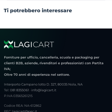
Ti potrebbero interessare
Forniture per ufficio, cancelleria, scuola e packaging per
clienti B2B, aziende, rivenditori e professionisti con Partita
IVA;
Oltre 70 anni di esperienza nel settore.
Interporto Campano lotto D. 327, 80035 Nola, NA
Tel:
081 8355061
·
info@lagicart.it
P.IVA 03565261215
Codice REA: NA-612862
PEC:
lagicart@pec.it