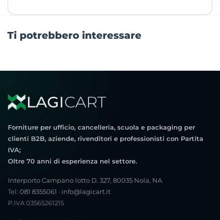
Ti potrebbero interessare
Forniture per ufficio, cancelleria, scuola e packaging per
clienti B2B, aziende, rivenditori e professionisti con Partita
IVA;
Oltre 70 anni di esperienza nel settore.
Interporto Campano lotto D. 327, 80035 Nola, NA
Tel:
081 8355061
·
info@lagicart.it
P.IVA 03565261215