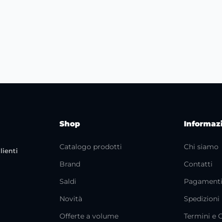
Shop
Informaz
Catalogo prodotti
Chi siamo
lienti
Brand
Contatti
Saldi
Pagament
Novità
Spedizioni
Offerte a volume
Termini e 