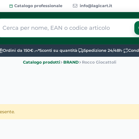
Catalogo professionale
info@lagicart.it
 modifica di un filtro aggiorna automaticamente gli altri filtri dis
Ordini da 150€
•
Sconti su quantità
•
Spedizione 24/48h
•
Condi
Catalogo prodotti
BRAND
Rocco Giocattoli
esente.
tri filtri disponibili.