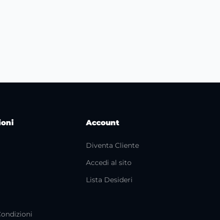
ioni
Account
Diventa Cliente
Accedi al sito
i
Lista Desideri
Condizioni