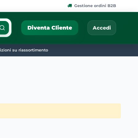
Gestione ordini B2B
ponibili.
Cerca per nome, codic
Diventa Cliente
Accedi
zioni su riassortimento