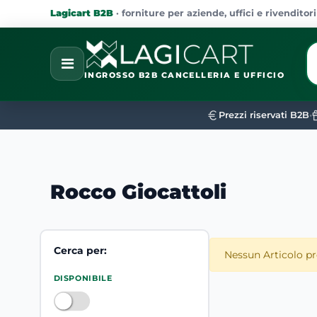
Lagicart B2B
· forniture per aziende, uffici e rivenditori
La
Open
INGROSSO B2B CANCELLERIA E UFFICIO
Prezzi riservati B2B
•
Rocco Giocattoli
Cerca per:
Nessun Articolo pr
La modifica di un filtro aggiorna automaticamente gli al
DISPONIBILE
DISPONIBILE