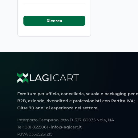
Forniture per ufficio, cancelleria, scuola e packaging per c
B2B, aziende, rivenditori e professionisti con Partita IVA;
Oltre 70 anni di esperienza nel settore.
Interporto Campano lotto D. 327, 80035 Nola, NA
Tel:
081 8355061
·
info@lagicart.it
P.IVA 03565261215