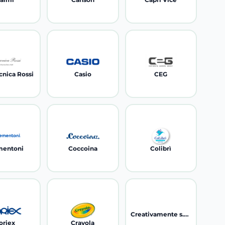
cnica Rossi
Casio
CEG
mentoni
Coccoina
Colibrì
Creativamente s.r.l.
oriex
Crayola