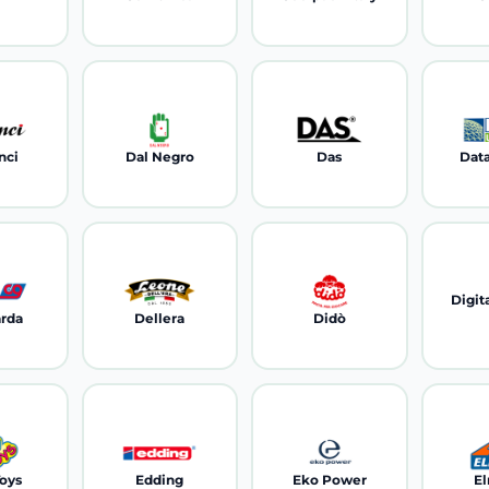
nci
Dal Negro
Das
Data
Digit
arda
Dellera
Didò
Toys
Edding
Eko Power
El