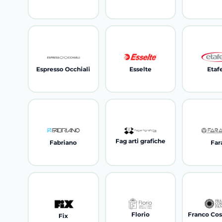
Espresso Occhiali
Esselte
Etafe
Fag arti grafiche
Fabriano
Far
Florio
Fix