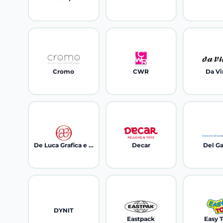
Cromo
CWR
Da Vi
De Luca Grafica e Cartaria
Decar
Del G
DYNIT
Eastpack
Easy 