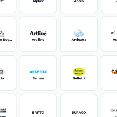
raf
Alplast
Antes
Arti grafiche Ruggero Sala
Art-line
Arvicarta
As
tta
Balmar
Belletti
BRITTO
BURAGO
cart
C