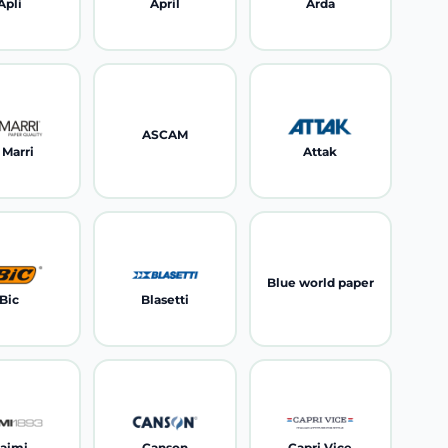
Apli
April
Arda
ASCAM
 Marri
Attak
Blue world paper
Bic
Blasetti
aimi
Canson
Capri Vice