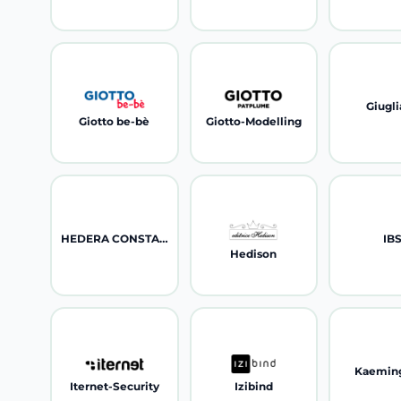
Giugl
Giotto be-bè
Giotto-Modelling
HEDERA CONSTANT
IB
Hedison
Kaemin
Iternet-Security
Izibind