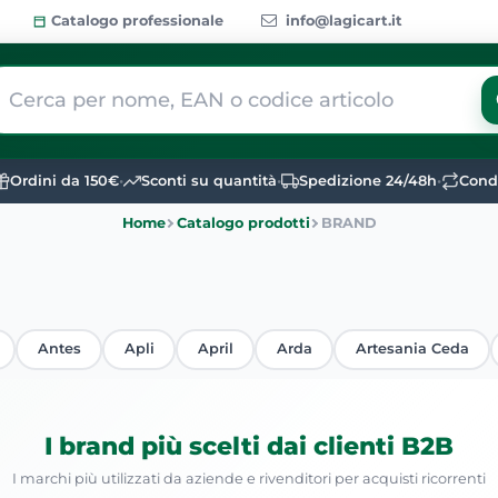
Catalogo professionale
info@lagicart.it
 modifica di un filtro aggiorna automaticamente gli altri filtri dis
Ordini da 150€
•
Sconti su quantità
•
Spedizione 24/48h
•
Condi
Home
Catalogo prodotti
BRAND
Antes
Apli
April
Arda
Artesania Ceda
I brand più scelti dai clienti B2B
I marchi più utilizzati da aziende e rivenditori per acquisti ricorrenti