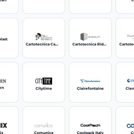
plast
Cartotecnica Campana
Cartotecnica Ridolfi
Cartote
zen
Citytime
Clairefontaine
Cle
ix
Comunica
Coolpack Italy
C