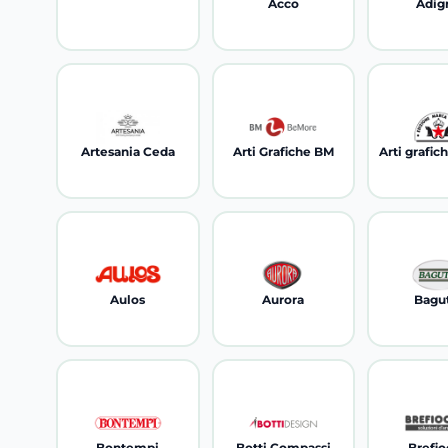
Acco
Adig
Artesania Ceda
Arti Grafiche BM
Aulos
Aurora
Bagu
Bontempi
Botti Compassi
Brefio