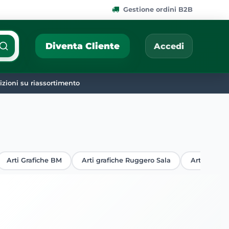
Gestione ordini B2B
ponibili.
Cerca per nome, codic
Diventa Cliente
Accedi
zioni su riassortimento
Arti Grafiche BM
Arti grafiche Ruggero Sala
Art-line