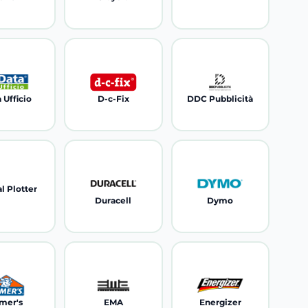
 Ufficio
D-c-Fix
DDC Pubblicità
al Plotter
Duracell
Dymo
mer's
EMA
Energizer