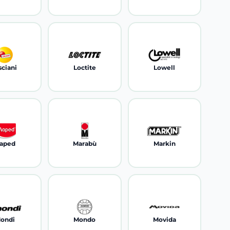
sciani
Loctite
Lowell
aped
Marabù
Markin
ondi
Mondo
Movida