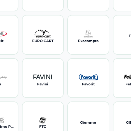
F
lt
EURO CART
Exacompta
a
Favini
Favorit
Fe
Giemme
G
Franco Cosimo Panini
FTC