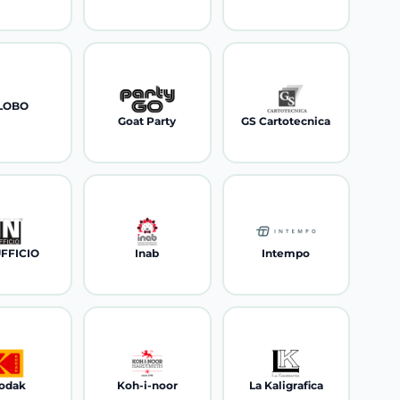
LOBO
Goat Party
GS Cartotecnica
UFFICIO
Inab
Intempo
odak
Koh-i-noor
La Kaligrafica