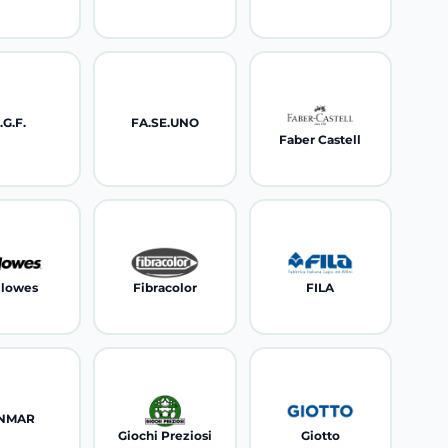
.G.F.
FA.SE.UNO
Faber Castell
llowes
Fibracolor
FILA
INMAR
Giochi Preziosi
Giotto