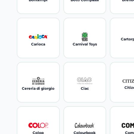
Cartor
Carioca
Carnival Toys
Citi
Cereria di giorgio
Ciac
Colop
Colourbook
Com