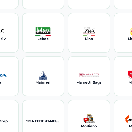
sivi
Lebez
Lina
Li
a
Maimeri
Mainetti Bags
M
Drop
MGA ENTERTAINMENT
Modiano
M