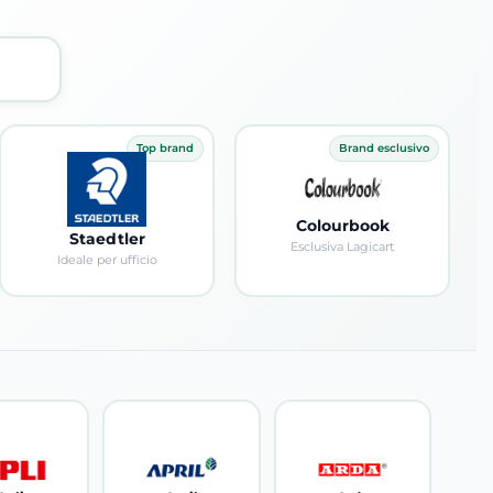
Top brand
Brand esclusivo
Colourbook
Staedtler
Esclusiva Lagicart
Ideale per ufficio
Visualizza prodotti
Visualizza prodotti