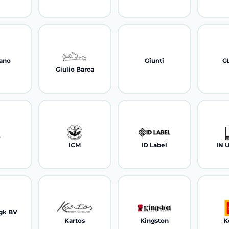
iano
Giunti
G
Giulio Barca
S
ICM
ID Label
IN 
gk BV
Kartos
Kingston
K