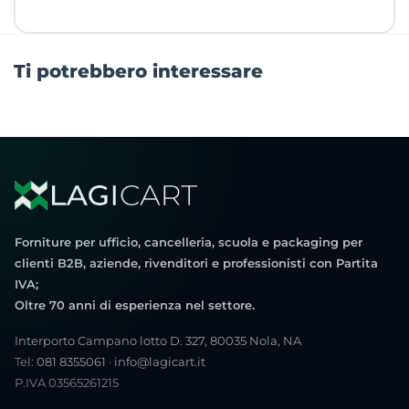
Ti potrebbero interessare
Forniture per ufficio, cancelleria, scuola e packaging per
clienti B2B, aziende, rivenditori e professionisti con Partita
IVA;
Oltre 70 anni di esperienza nel settore.
Interporto Campano lotto D. 327, 80035 Nola, NA
Tel:
081 8355061
·
info@lagicart.it
P.IVA 03565261215