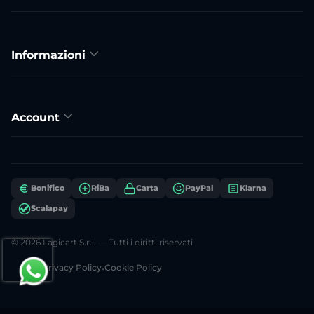
Informazioni
Account
Bonifico
RiBa
Carta
PayPal
Klarna
Scalapay
© 2026 Lagicart S.r.l. — Tutti i diritti riservati
Privacy Policy
•
Cookie Policy