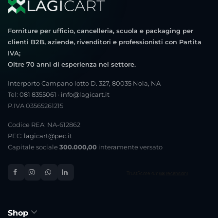
Forniture per ufficio, cancelleria, scuola e packaging per
clienti B2B, aziende, rivenditori e professionisti con Partita
IVA;
Oltre 70 anni di esperienza nel settore.
Interporto Campano lotto D. 327, 80035 Nola, NA
Tel:
081 8355061
·
info@lagicart.it
P.IVA 03565261215
Codice REA: NA-612862
PEC:
lagicart@pec.it
Capitale sociale
300.000,00
interamente versato
Shop