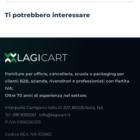
Ti potrebbero interessare
Forniture per ufficio, cancelleria, scuola e packaging per
clienti B2B, aziende, rivenditori e professionisti con Partita
IVA;
Oltre 70 anni di esperienza nel settore.
Interporto Campano lotto D. 327, 80035 Nola, NA
Tel:
081 8355061
·
info@lagicart.it
P.IVA 03565261215
Codice REA: NA-612862