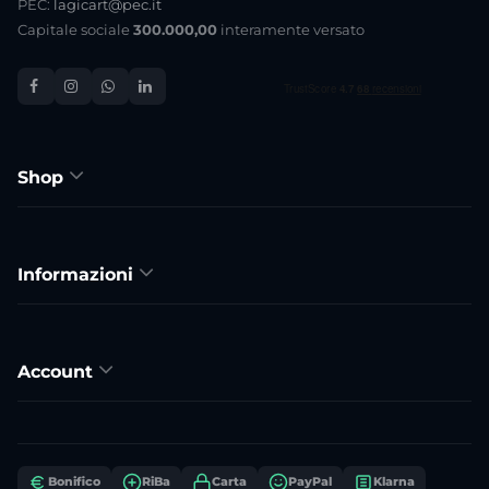
PEC:
lagicart@pec.it
Capitale sociale
300.000,00
interamente versato
Shop
Informazioni
Account
Bonifico
RiBa
Carta
PayPal
Klarna