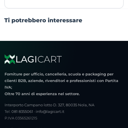
Ti potrebbero interessare
Forniture per ufficio, cancelleria, scuola e packaging per
clienti B2B, aziende, rivenditori e professionisti con Partita
IVA;
Oltre 70 anni di esperienza nel settore.
Interporto Campano lotto D. 327, 80035 Nola, NA
Tel:
081 8355061
·
info@lagicart.it
P.IVA 03565261215