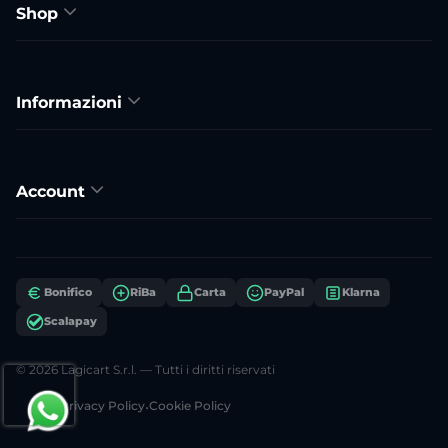
Shop
Informazioni
Account
Bonifico
RiBa
Carta
PayPal
Klarna
Scalapay
© 2026 Lagicart S.r.l. — Tutti i diritti riservati
Privacy Policy
•
Cookie Policy