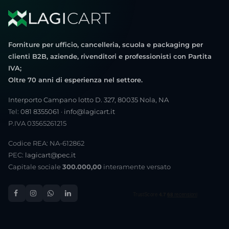
Forniture per ufficio, cancelleria, scuola e packaging per
clienti B2B, aziende, rivenditori e professionisti con Partita
IVA;
Oltre 70 anni di esperienza nel settore.
Interporto Campano lotto D. 327, 80035 Nola, NA
Tel:
081 8355061
·
info@lagicart.it
P.IVA 03565261215
Codice REA: NA-612862
PEC:
lagicart@pec.it
Capitale sociale
300.000,00
interamente versato