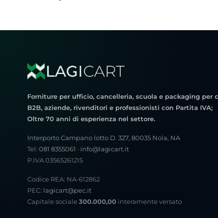
Forniture per ufficio, cancelleria, scuola e packaging per c
B2B, aziende, rivenditori e professionisti con Partita IVA;
Oltre 70 anni di esperienza nel settore.
Interporto Campano lotto D. 327, 80035 Nola, NA
Tel:
081 8355061
·
info@lagicart.it
P.IVA 03565261215
Codice REA: NA-612862
PEC:
lagicart@pec.it
Capitale sociale
300.000,00
interamente versato