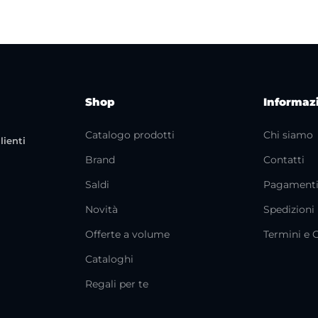
Shop
Informaz
Catalogo prodotti
Chi siamo
lienti
Brand
Contatti
Saldi
Pagament
Novità
Spedizioni
Offerte a volume
Termini e 
Cataloghi
Regali per te