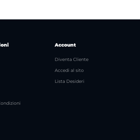
ioni
Account
Diventa Cliente
Accedi al sito
i
Lista Desideri
Condizioni