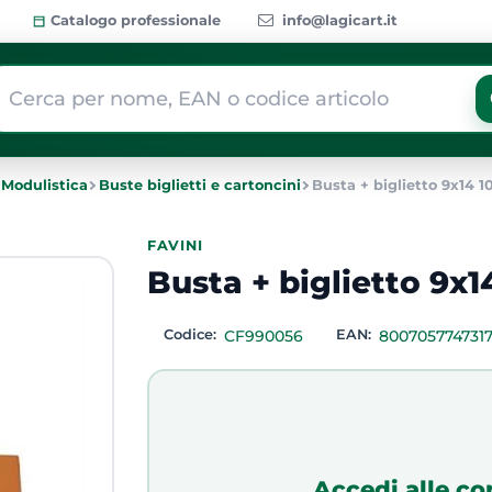
Catalogo professionale
info@lagicart.it
 modifica di un filtro aggiorna automaticamente gli altri filtri dis
 Modulistica
Buste biglietti e cartoncini
Busta + biglietto 9x14 1
FAVINI
Busta + biglietto 9x1
Codice:
CF990056
EAN:
800705774731
Accedi alle co