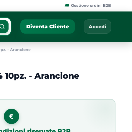
Gestione ordini B2B
ponibili.
Cerca per nome, codic
Diventa Cliente
Accedi
0pz. - Arancione
4 10pz. - Arancione
7
ndizioni riservate B2B