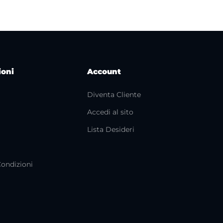
ioni
Account
Diventa Cliente
Accedi al sito
i
Lista Desideri
Condizioni