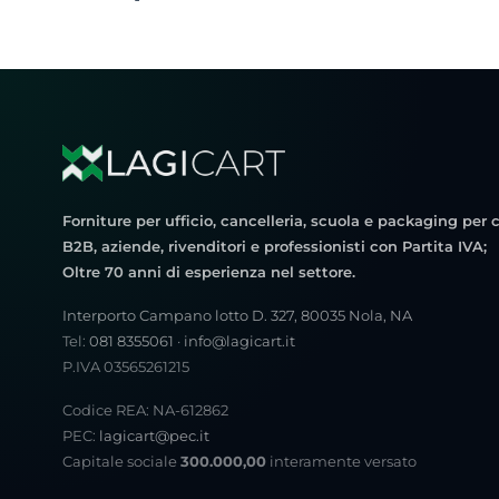
Forniture per ufficio, cancelleria, scuola e packaging per c
B2B, aziende, rivenditori e professionisti con Partita IVA;
Oltre 70 anni di esperienza nel settore.
Interporto Campano lotto D. 327, 80035 Nola, NA
Tel:
081 8355061
·
info@lagicart.it
P.IVA 03565261215
Codice REA: NA-612862
PEC:
lagicart@pec.it
Capitale sociale
300.000,00
interamente versato