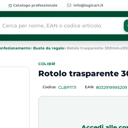
Catalogo professionale
info@lagicart.it
 modifica di un filtro aggiorna automaticamente gli altri filtri dis
onfezionamento
Buste da regalo
Rotolo trasparente 300mm.x30
COLIBRÌ
Rotolo trasparente
Codice:
CLBP1T11
EAN:
8032919995209
Accedi alle co