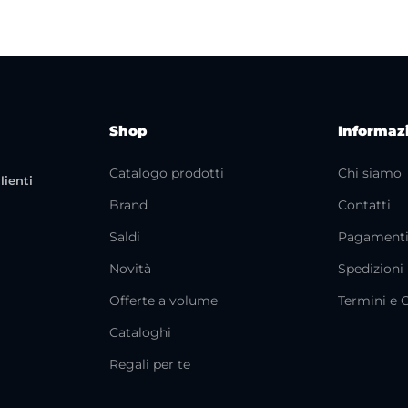
Shop
Informaz
Catalogo prodotti
Chi siamo
lienti
Brand
Contatti
Saldi
Pagament
Novità
Spedizioni
Offerte a volume
Termini e 
Cataloghi
Regali per te