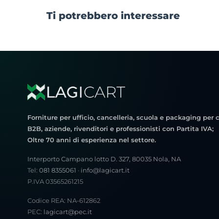
Ti potrebbero interessare
Forniture per ufficio, cancelleria, scuola e packaging per c
B2B, aziende, rivenditori e professionisti con Partita IVA;
Oltre 70 anni di esperienza nel settore.
Interporto Campano lotto D. 327, 80035 Nola, NA
Tel:
081 8355061
·
info@lagicart.it
P.IVA 03565261215
Codice REA: NA-612862
PEC:
lagicart@pec.it