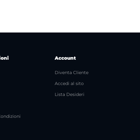
ioni
Account
Diventa Cliente
Accedi al sito
i
Lista Desideri
Condizioni