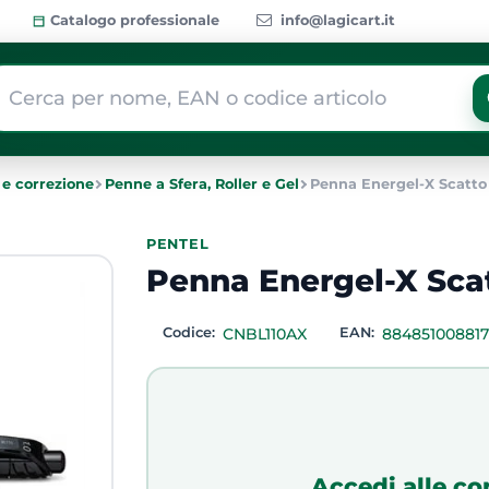
Catalogo professionale
info@lagicart.it
 modifica di un filtro aggiorna automaticamente gli altri filtri dis
 e correzione
Penne a Sfera, Roller e Gel
Penna Energel-X Scatto 
PENTEL
Penna Energel-X Scat
Codice:
CNBL110AX
EAN:
88485100881
Accedi alle co