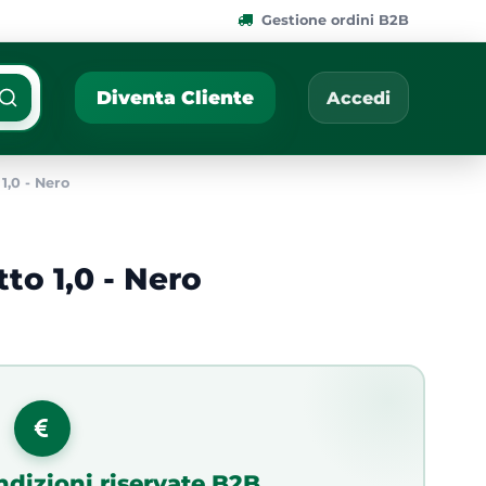
Gestione ordini B2B
ponibili.
Cerca per nome, codic
Diventa Cliente
Accedi
1,0 - Nero
to 1,0 - Nero
7
ndizioni riservate B2B