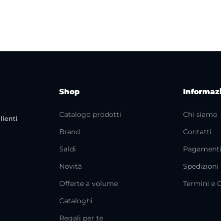
Shop
Informaz
Catalogo prodotti
Chi siamo
lienti
Brand
Contatti
Saldi
Pagament
Novità
Spedizioni
Offerte a volume
Termini e 
Cataloghi
Regali per te