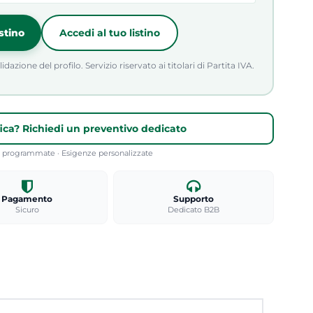
istino
Accedi al tuo listino
azione del profilo. Servizio riservato ai titolari di Partita IVA.
fica? Richiedi un preventivo dedicato
re programmate · Esigenze personalizzate
Pagamento
Supporto
Sicuro
Dedicato B2B