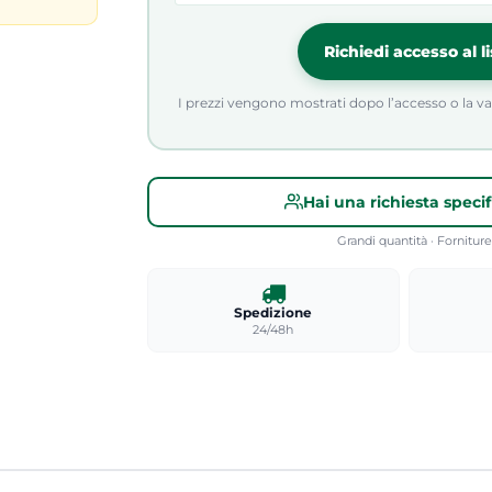
Richiedi accesso al l
I prezzi vengono mostrati dopo l’accesso o la valid
Hai una richiesta speci
Grandi quantità · Fornitu
Spedizione
24/48h