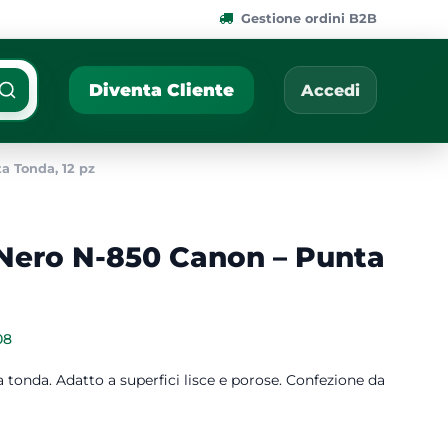
Gestione ordini B2B
ponibili.
Cerca per nome, codic
Diventa Cliente
Accedi
 Tonda, 12 pz
Nero N-850 Canon – Punta
08
onda. Adatto a superfici lisce e porose. Confezione da