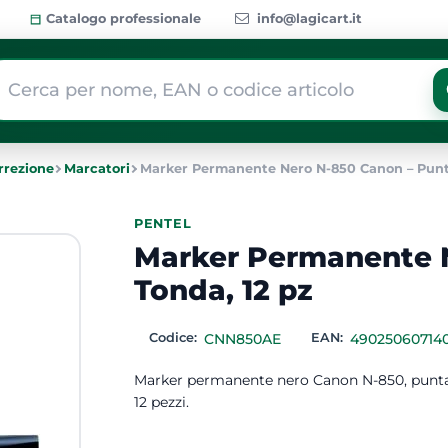
Catalogo professionale
info@lagicart.it
 modifica di un filtro aggiorna automaticamente gli altri filtri dis
rrezione
Marcatori
Marker Permanente Nero N-850 Canon – Punta
PENTEL
Marker Permanente 
Tonda, 12 pz
Codice:
CNN850AE
EAN:
49025060714
Marker permanente nero Canon N-850, punta t
12 pezzi.