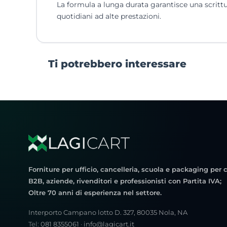
La formula a lunga durata garantisce una scrittu
quotidiani ad alte prestazioni.
Ti potrebbero interessare
Forniture per ufficio, cancelleria, scuola e packaging per c
B2B, aziende, rivenditori e professionisti con Partita IVA;
Oltre 70 anni di esperienza nel settore.
Interporto Campano lotto D. 327, 80035 Nola, NA
Tel:
081 8355061
·
info@lagicart.it