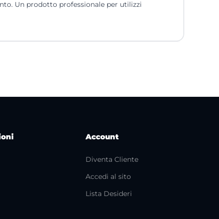
to. Un prodotto professionale per utilizzi
ioni
Account
Diventa Cliente
Accedi al sito
i
Lista Desideri