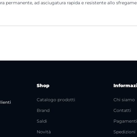
ra permanente, ad asciugatura rapida e resistente allo sfregamen
Shop
Informaz
Catalogo prodotti
Chi siamo
lienti
Brand
Contatti
Saldi
Pagament
Novità
Spedizioni