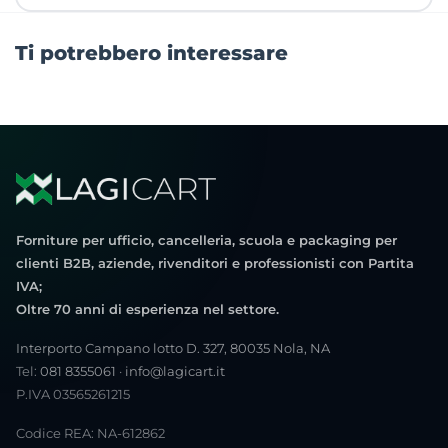
Ti potrebbero interessare
Forniture per ufficio, cancelleria, scuola e packaging per
clienti B2B, aziende, rivenditori e professionisti con Partita
IVA;
Oltre 70 anni di esperienza nel settore.
Interporto Campano lotto D. 327, 80035 Nola, NA
Tel:
081 8355061
·
info@lagicart.it
P.IVA 03565261215
Codice REA: NA-612862