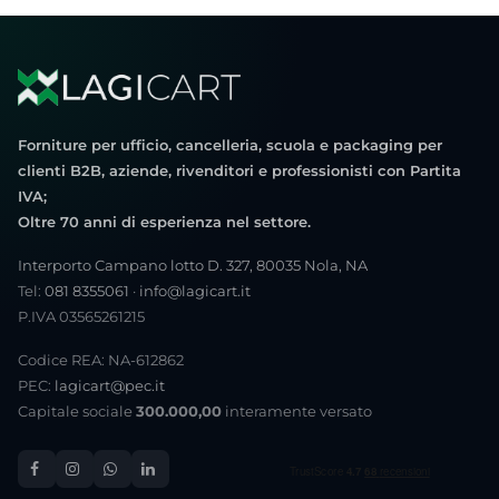
Forniture per ufficio, cancelleria, scuola e packaging per
clienti B2B, aziende, rivenditori e professionisti con Partita
IVA;
Oltre 70 anni di esperienza nel settore.
Interporto Campano lotto D. 327, 80035 Nola, NA
Tel:
081 8355061
·
info@lagicart.it
P.IVA 03565261215
Codice REA: NA-612862
PEC:
lagicart@pec.it
Capitale sociale
300.000,00
interamente versato