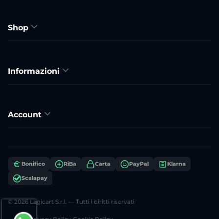
Shop
Informazioni
Account
Bonifico
RiBa
Carta
PayPal
Klarna
Scalapay
© 2026 Lagicart S.r.l. — Tutti i diritti riservati