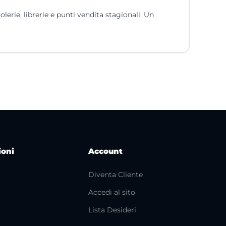
erie, librerie e punti vendita stagionali. Un
ioni
Account
Diventa Cliente
Accedi al sito
i
Lista Desideri