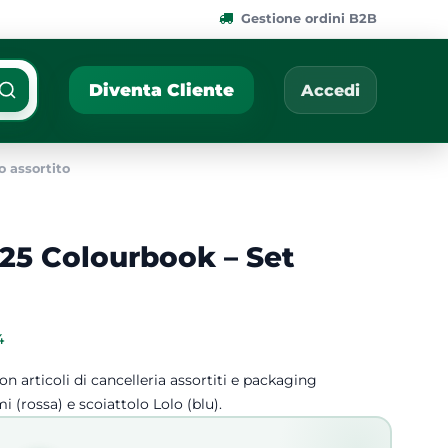
Gestione ordini B2B
ponibili.
Cerca per nome, codic
Diventa Cliente
Accedi
 assortito
25 Colourbook – Set
4
 articoli di cancelleria assortiti e packaging
i (rossa) e scoiattolo Lolo (blu).