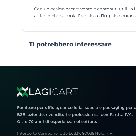
Con un design accattivante e contenuti utili, la
articolo che stimola l’acquisto d’impulso durante 
Ti potrebbero interessare
Forniture per ufficio, cancelleria, scuola e packaging per c
B2B, aziende, rivenditori e professionisti con Partita IVA;
Oltre 70 anni di esperienza nel settore.
Interporto Campano lotto D. 327, 80035 Nola, NA