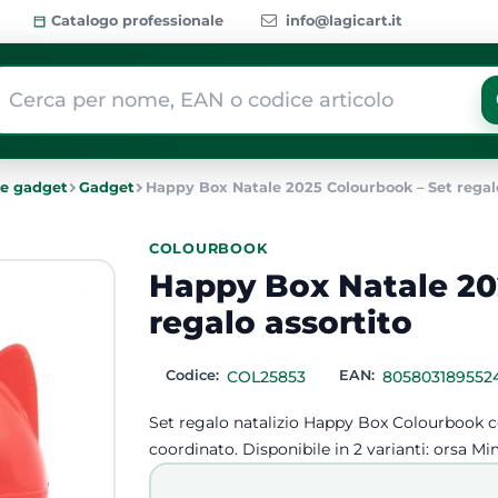
Catalogo professionale
info@lagicart.it
 modifica di un filtro aggiorna automaticamente gli altri filtri dis
 e gadget
Gadget
Happy Box Natale 2025 Colourbook – Set regalo
COLOURBOOK
Happy Box Natale 20
regalo assortito
Codice:
COL25853
EAN:
805803189552
Set regalo natalizio Happy Box Colourbook con
coordinato. Disponibile in 2 varianti: orsa Mim