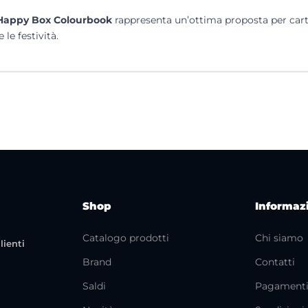
Happy Box Colourbook
rappresenta un’ottima proposta per cartol
le festività.
Shop
Informaz
Catalogo prodotti
Chi siamo
lienti
Brand
Contatti
Saldi
Pagament