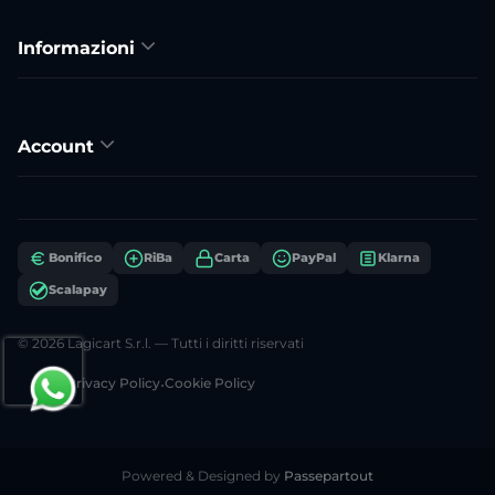
Informazioni
Account
Bonifico
RiBa
Carta
PayPal
Klarna
Scalapay
© 2026 Lagicart S.r.l. — Tutti i diritti riservati
Privacy Policy
•
Cookie Policy
Powered & Designed by
Passepartout