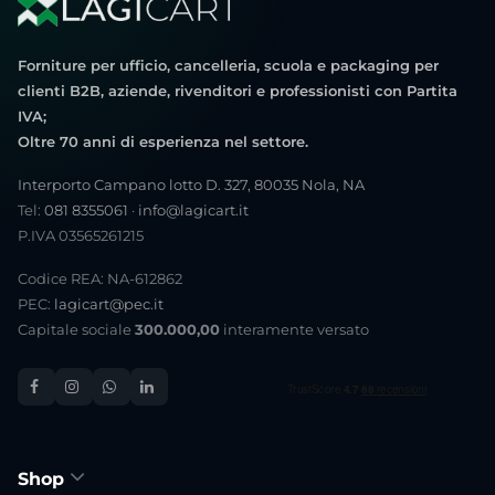
Forniture per ufficio, cancelleria, scuola e packaging per
clienti B2B, aziende, rivenditori e professionisti con Partita
IVA;
Oltre 70 anni di esperienza nel settore.
Interporto Campano lotto D. 327, 80035 Nola, NA
Tel:
081 8355061
·
info@lagicart.it
P.IVA 03565261215
Codice REA: NA-612862
PEC:
lagicart@pec.it
Capitale sociale
300.000,00
interamente versato
Shop