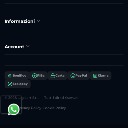
Informazioni
Account
Bonifico
RiBa
Carta
PayPal
Klarna
Scalapay
© 2026 Lagicart S.r.l. — Tutti i diritti riservati
Privacy Policy
•
Cookie Policy