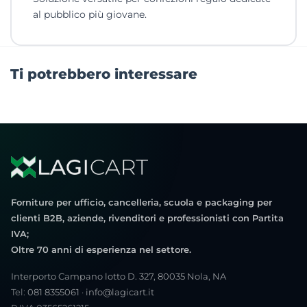
al pubblico più giovane.
Ti potrebbero interessare
Forniture per ufficio, cancelleria, scuola e packaging per
clienti B2B, aziende, rivenditori e professionisti con Partita
IVA;
Oltre 70 anni di esperienza nel settore.
Interporto Campano lotto D. 327, 80035 Nola, NA
Tel:
081 8355061
·
info@lagicart.it