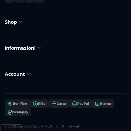
Shop
Informazioni
Account
Bonifico
RiBa
Carta
PayPal
Klarna
Scalapay
© 2026 Lagicart S.r.l. — Tutti i diritti riservati