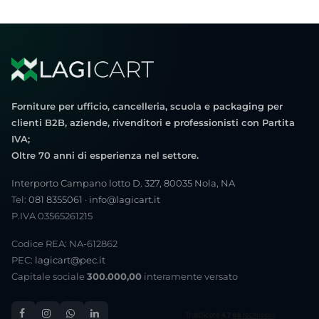
Forniture per ufficio, cancelleria, scuola e packaging per
clienti B2B, aziende, rivenditori e professionisti con Partita
IVA;
Oltre 70 anni di esperienza nel settore.
Interporto Campano lotto D. 327, 80035 Nola, NA
Tel:
081 8355061
·
info@lagicart.it
P.IVA 03565261215
Codice REA: NA-612862
PEC:
lagicart@pec.it
Capitale sociale
300.000,00
interamente versato