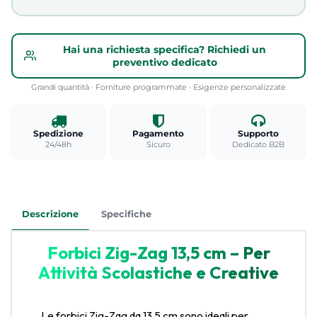
Hai una richiesta specifica? Richiedi un
preventivo dedicato
Grandi quantità · Forniture programmate · Esigenze personalizzate
Spedizione
Pagamento
Supporto
24/48h
Sicuro
Dedicato B2B
Descrizione
Specifiche
Forbici Zig-Zag 13,5 cm – Per
Attività Scolastiche e Creative
Le forbici Zig-Zag da 13,5 cm sono ideali per