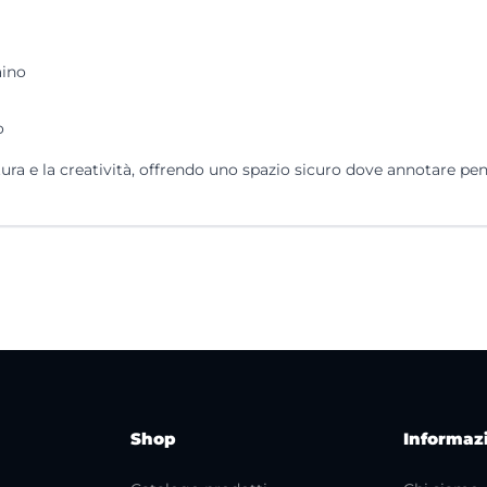
aino
o
ttura e la creatività, offrendo uno spazio sicuro dove annotare pen
Shop
Informaz