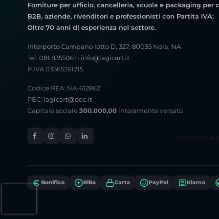
Forniture per ufficio, cancelleria, scuola e packaging per c
B2B, aziende, rivenditori e professionisti con Partita IVA;
Oltre 70 anni di esperienza nel settore.
Interporto Campano lotto D. 327, 80035 Nola, NA
Tel:
081 8355061
·
info@lagicart.it
P.IVA 03565261215
Codice REA: NA-612862
PEC:
lagicart@pec.it
Capitale sociale
300.000,00
interamente versato
Bonifico
RiBa
Carta
PayPal
Klarna