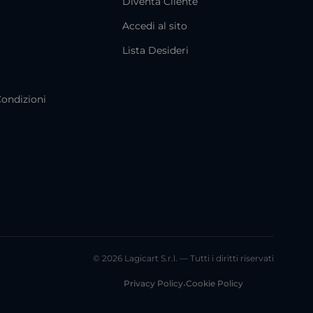
Diventa Cliente
Accedi al sito
i
Lista Desideri
Condizioni
© 2026 Lagicart S.r.l. — Tutti i diritti riservati
Privacy Policy
•
Cookie Policy