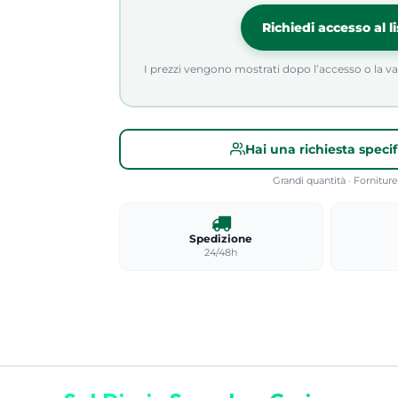
Richiedi accesso al l
I prezzi vengono mostrati dopo l’accesso o la valid
Hai una richiesta speci
Grandi quantità · Fornitu
Spedizione
24/48h