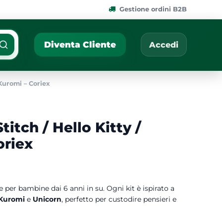
Gestione ordini B2B
ponibili.
Cerca per nome, codic
Diventa Cliente
Accedi
 Kuromi – Coriex
titch / Hello Kitty /
oriex
e per bambine dai 6 anni in su. Ogni kit è ispirato a
Kuromi
e
Unicorn
, perfetto per custodire pensieri e