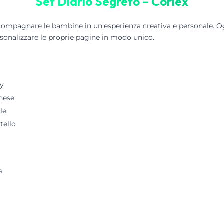
Set Diario Segreto – Coriex
compagnare le bambine in un'esperienza creativa e personale. O
rsonalizzare le proprie pagine in modo unico.
ey
nese
le
tello
a