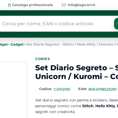
Catalogo professionale
info@lagicart.it
 modifica di un filtro aggiorna automaticamente gli altri filtri dis
adget
Gadget
Set Diario Segreto – Stitch / Hello Kitty / Unicorn /
CORIEX
Set Diario Segreto – S
Unicorn / Kuromi – C
Codice:
CXX12051
EAN:
8054708525091
Set diario segreto con penna e stickers, ideal
personaggi iconici come
Stitch
,
Hello Kitty
,
segreti con creatività.